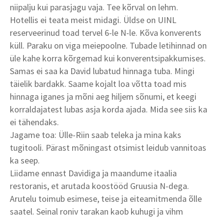
niipalju kui parasjagu vaja. Tee kõrval on lehm.
Hotellis ei teata meist midagi. Üldse on UINL
reserveerinud toad tervel 6-le N-le. Kõva konverents
küll. Paraku on viga meiepoolne. Tubade letihinnad on
üle kahe korra kõrgemad kui konverentsipakkumises.
Samas ei saa ka David lubatud hinnaga tuba. Mingi
täielik bardakk. Saame kojalt loa võtta toad mis
hinnaga iganes ja mõni aeg hiljem sõnumi, et keegi
korraldajatest lubas asja korda ajada. Mida see siis ka
ei tähendaks.
Jagame toa: Ülle-Riin saab teleka ja mina kaks
tugitooli. Pärast mõningast otsimist leidub vannitoas
ka seep.
Liidame ennast Davidiga ja maandume itaalia
restoranis, et arutada koostööd Gruusia N-dega.
Arutelu toimub esimese, teise ja eiteamitmenda õlle
saatel. Seinal roniv tarakan kaob kuhugi ja vihm