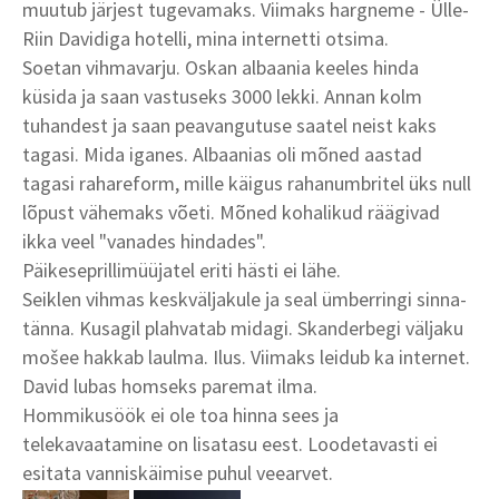
muutub järjest tugevamaks. Viimaks hargneme - Ülle-
Riin Davidiga hotelli, mina internetti otsima.
Soetan vihmavarju. Oskan albaania keeles hinda
küsida ja saan vastuseks 3000 lekki. Annan kolm
tuhandest ja saan peavangutuse saatel neist kaks
tagasi. Mida iganes. Albaanias oli mõned aastad
tagasi rahareform, mille käigus rahanumbritel üks null
lõpust vähemaks võeti. Mõned kohalikud räägivad
ikka veel "vanades hindades".
Päikeseprillimüüjatel eriti hästi ei lähe.
Seiklen vihmas keskväljakule ja seal ümberringi sinna-
tänna. Kusagil plahvatab midagi. Skanderbegi väljaku
mošee hakkab laulma. Ilus. Viimaks leidub ka internet.
David lubas homseks paremat ilma.
Hommikusöök ei ole toa hinna sees ja
telekavaatamine on lisatasu eest. Loodetavasti ei
esitata vanniskäimise puhul veearvet.