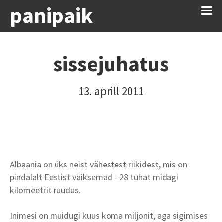
panipaik
sissejuhatus
13. aprill 2011
Albaania on üks neist vähestest riikidest, mis on
pindalalt Eestist väiksemad - 28 tuhat midagi
kilomeetrit ruudus.
Inimesi on muidugi kuus koma miljonit, aga sigimises