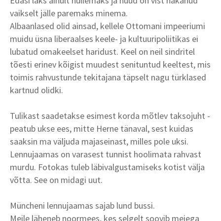
Edasi läks ainult hullemaks ja nüüd on vist hakanud
vaikselt jälle paremaks minema.
Albaanlased olid ainsad, kellele Ottomani impeeriumi
muidu üsna liberaalses keele- ja kultuuripoliitikas ei
lubatud omakeelset haridust. Keel on neil sindritel
tõesti erinev kõigist muudest senituntud keeltest, mis
toimis rahvustunde tekitajana täpselt nagu türklased
kartnud olidki.
Tulikast saadetakse esimest korda mõtlev taksojuht -
peatub ukse ees, mitte Herne tänaval, sest kuidas
saaksin ma väljuda majaseinast, milles pole uksi.
Lennujaamas on varasest tunnist hoolimata rahvast
murdu. Fotokas tuleb läbivalgustamiseks kotist välja
võtta. See on midagi uut.
Müncheni lennujaamas sajab lund bussi.
Meile läheneb noormees, kes selgelt soovib meiega