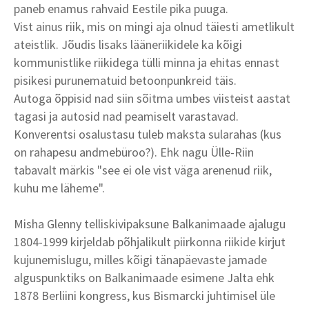
paneb enamus rahvaid Eestile pika puuga.
Vist ainus riik, mis on mingi aja olnud täiesti ametlikult
ateistlik. Jõudis lisaks lääneriikidele ka kõigi
kommunistlike riikidega tülli minna ja ehitas ennast
pisikesi purunematuid betoonpunkreid täis.
Autoga õppisid nad siin sõitma umbes viisteist aastat
tagasi ja autosid nad peamiselt varastavad.
Konverentsi osalustasu tuleb maksta sularahas (kus
on rahapesu andmebüroo?). Ehk nagu Ülle-Riin
tabavalt märkis "see ei ole vist väga arenenud riik,
kuhu me läheme".
Misha Glenny telliskivipaksune Balkanimaade ajalugu
1804-1999 kirjeldab põhjalikult piirkonna riikide kirjut
kujunemislugu, milles kõigi tänapäevaste jamade
alguspunktiks on Balkanimaade esimene Jalta ehk
1878 Berliini kongress, kus Bismarcki juhtimisel üle