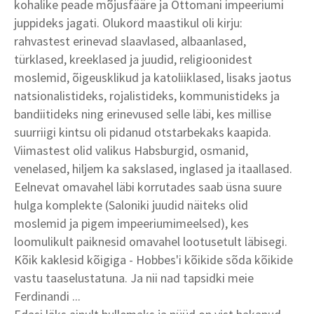
kohalike peade mõjusfääre ja Ottomani impeeriumi
juppideks jagati. Olukord maastikul oli kirju:
rahvastest erinevad slaavlased, albaanlased,
türklased, kreeklased ja juudid, religioonidest
moslemid, õigeusklikud ja katoliiklased, lisaks jaotus
natsionalistideks, rojalistideks, kommunistideks ja
bandiitideks ning erinevused selle läbi, kes millise
suurriigi kintsu oli pidanud otstarbekaks kaapida.
Viimastest olid valikus Habsburgid, osmanid,
venelased, hiljem ka sakslased, inglased ja itaallased.
Eelnevat omavahel läbi korrutades saab üsna suure
hulga komplekte (Saloniki juudid näiteks olid
moslemid ja pigem impeeriumimeelsed), kes
loomulikult paiknesid omavahel lootusetult läbisegi.
Kõik kaklesid kõigiga - Hobbes'i kõikide sõda kõikide
vastu taaselustatuna. Ja nii nad tapsidki meie
Ferdinandi ...