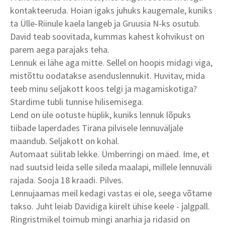
kontakteeruda. Hoian igaks juhuks kaugemale, kuniks
ta Ülle-Riinule kaela langeb ja Gruusia N-ks osutub.
David teab soovitada, kummas kahest kohvikust on
parem aega parajaks teha.
Lennuk ei lähe aga mitte. Sellel on hoopis midagi viga,
mistõttu oodatakse asenduslennukit. Huvitav, mida
teeb minu seljakott koos telgi ja magamiskotiga?
Stardime tubli tunnise hilisemisega.
Lend on üle ootuste hüplik, kuniks lennuk lõpuks
tiibade laperdades Tirana pilvisele lennuväljale
maandub. Seljakott on kohal.
Automaat sülitab lekke. Ümberringi on mäed. Ime, et
nad suutsid leida selle sileda maalapi, millele lennuväli
rajada. Sooja 18 kraadi. Pilves.
Lennujaamas meil kedagi vastas ei ole, seega võtame
takso. Juht leiab Davidiga kiirelt ühise keele - jalgpall.
Ringristmikel toimub mingi anarhia ja ridasid on