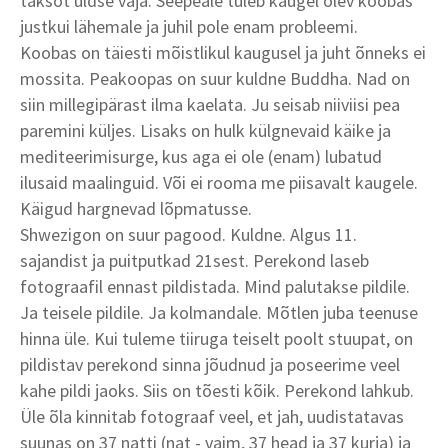
taksot üldse vaja. Seepeale tuleb kaugel olev koobas
justkui lähemale ja juhil pole enam probleemi.
Koobas on täiesti mõistlikul kaugusel ja juht õnneks ei
mossita. Peakoopas on suur kuldne Buddha. Nad on
siin millegipärast ilma kaelata. Ju seisab niiviisi pea
paremini küljes. Lisaks on hulk külgnevaid käike ja
mediteerimisurge, kus aga ei ole (enam) lubatud
ilusaid maalinguid. Või ei rooma me piisavalt kaugele.
Käigud hargnevad lõpmatusse.
Shwezigon on suur pagood. Kuldne. Algus 11.
sajandist ja puitputkad 21sest. Perekond laseb
fotograafil ennast pildistada. Mind palutakse pildile.
Ja teisele pildile. Ja kolmandale. Mõtlen juba teenuse
hinna üle. Kui tuleme tiiruga teiselt poolt stuupat, on
pildistav perekond sinna jõudnud ja poseerime veel
kahe pildi jaoks. Siis on tõesti kõik. Perekond lahkub.
Üle õla kinnitab fotograaf veel, et jah, uudistatavas
suunas on 37 natti (nat - vaim, 37 head ja 37 kurja) ja