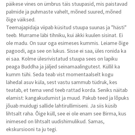
päikese vines on ümbrus täis stuupasid, mis paistavad
palmide ja puhmaste vahelt, mõned suured, mõned
õige väiksed.
Teemajapidaja viipab küsitud stuupa suunas ja "hästi"
teeb. Murrame läbi tihniku, kui äkki kuulen sisinat. Ei
ole madu. On suur oga esimeses kummis. Leiame õige
pagoodi, aga see on lukus. Sisse ei saa, üles ronida ka
ei saa. Kolme ülesrivistatud stuupa sees on lapiku
peaga Buddha ja jäljed seinamaalingutest. Küllil ka
kumm tühi. Seda teab vist momentaalselt kogu
lähedal asuv küla, sest vastu sammub tüdruk, kes
teatab, et tema vend teeb rattad korda. Seniks näitab
elamist: kangakudumist ja muud. Pakub teed ja lõpuks
jõuab muidugi sallide lahtirullimiseni. Ja siis küsib
lihtsalt raha. Õige küll, see ei ole enam see Birma, kus
inimesed on lihtsalt uudishimulikud. Samas,
ekskursiooni ta ju tegi.