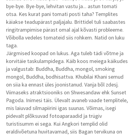
bye-bye. Bye-bye, lehvitan vastu ja... astun tomati
otsa. Kes kurat pani tomati posti taha? Templites
käiakse teadupärast paljajalu. Brittidel tuli saabastes
ringitrampimise pärast omal ajal kõvasti probleeme.
Võibolla vedeles tomateid siis rohkem. Natid on luku
taga.
Järgmised koopad on lukus. Aga tuleb tädi võtme ja
korvitäie taskulampidega. Käib koos meiega käikudes
ja valgustab: Buddha, Buddha, mongol, smoking
mongol, Buddha, bodhisattva. Khubilai Khani semud
on siia ka ennast üles joonistanud. Vanja bõl zdesj.
Viimaseks atraktsiooniks on Shwesandaw ehk Sunset
Pagoda. Inimesi täis. Ülevalt avaneb vaade templitele,
mis laiuvad silmapiirini igas suunas. Võimas, isegi
pidevalt plõksuvad fotoaparaadid ja trügiv
turistisumm ei sega. Kui Angkori templid olid
eraldivõetuna huvitavamad, siis Bagan tervikuna on