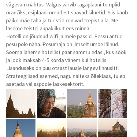
vägevam nähtus. Valgus värvib tagaplaani templid
oranžiks, esiplaani omadest saavad siluetid. Siis kaob
päike mäe taha ja turistid ronivad trepist alla. Me
laseme teistel aupaklikult ees minna.
Hotelli on jõudnud wifi ja meie passid. Pessu antud
pesu pole näha. Pesumaja on ilmselt umbe läinud.
Sööma läheme hotellist paar sammu edasi, kus söök
ja jook maksab 4-5 korda vähem kui hotellis.
Lisanduseks on puu otsast lauale langev linnusitt.
Strateegilised esemed, nagu näiteks õlleklaas, tuleb
asetada väljaspoole laskesektorit.