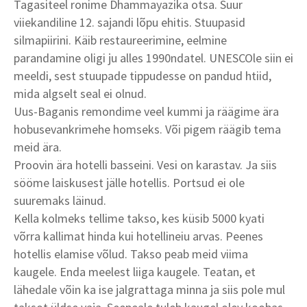
Tagasiteel ronime Dhammayazika otsa. Suur
viiekandiline 12. sajandi lõpu ehitis. Stuupasid
silmapiirini. Käib restaureerimine, eelmine
parandamine oligi ju alles 1990ndatel. UNESCOle siin ei
meeldi, sest stuupade tippudesse on pandud htiid,
mida algselt seal ei olnud.
Uus-Baganis remondime veel kummi ja räägime ära
hobusevankrimehe homseks. Või pigem räägib tema
meid ära.
Proovin ära hotelli basseini. Vesi on karastav. Ja siis
sööme laiskusest jälle hotellis. Portsud ei ole
suuremaks läinud.
Kella kolmeks tellime takso, kes küsib 5000 kyati
võrra kallimat hinda kui hotellineiu arvas. Peenes
hotellis elamise võlud. Takso peab meid viima
kaugele. Enda meelest liiga kaugele. Teatan, et
lähedale võin ka ise jalgrattaga minna ja siis pole mul