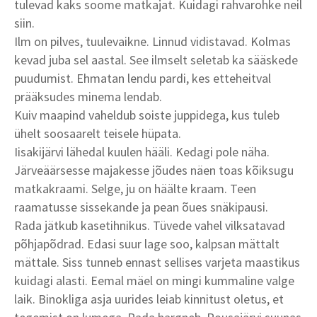
tulevad kaks soome matkajat. Kuidagi rahvarohke neil
siin.
Ilm on pilves, tuulevaikne. Linnud vidistavad. Kolmas
kevad juba sel aastal. See ilmselt seletab ka sääskede
puudumist. Ehmatan lendu pardi, kes etteheitval
prääksudes minema lendab.
Kuiv maapind vaheldub soiste juppidega, kus tuleb
ühelt soosaarelt teisele hüpata.
Iisakijärvi lähedal kuulen hääli. Kedagi pole näha.
Järveäärsesse majakesse jõudes näen toas kõiksugu
matkakraami. Selge, ju on häälte kraam. Teen
raamatusse sissekande ja pean õues snäkipausi.
Rada jätkub kasetihnikus. Tüvede vahel vilksatavad
põhjapõdrad. Edasi suur lage soo, kalpsan mättalt
mättale. Siss tunneb ennast sellises varjeta maastikus
kuidagi alasti. Eemal mäel on mingi kummaline valge
laik. Binokliga asja uurides leiab kinnitust oletus, et