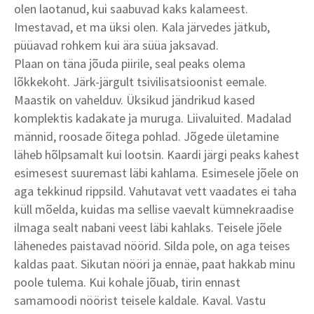
olen laotanud, kui saabuvad kaks kalameest.
Imestavad, et ma üksi olen. Kala järvedes jätkub,
püüavad rohkem kui ära süüa jaksavad.
Plaan on täna jõuda piirile, seal peaks olema
lõkkekoht. Järk-järgult tsivilisatsioonist eemale.
Maastik on vahelduv. Üksikud jändrikud kased
komplektis kadakate ja muruga. Liivaluited. Madalad
männid, roosade õitega pohlad. Jõgede ületamine
läheb hõlpsamalt kui lootsin. Kaardi järgi peaks kahest
esimesest suuremast läbi kahlama. Esimesele jõele on
aga tekkinud rippsild. Vahutavat vett vaadates ei taha
küll mõelda, kuidas ma sellise vaevalt kümnekraadise
ilmaga sealt nabani veest läbi kahlaks. Teisele jõele
lähenedes paistavad nöörid. Silda pole, on aga teises
kaldas paat. Sikutan nööri ja ennäe, paat hakkab minu
poole tulema. Kui kohale jõuab, tirin ennast
samamoodi nöörist teisele kaldale. Kaval. Vastu