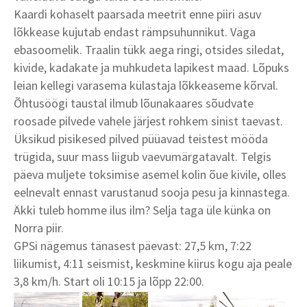
Kaardi kohaselt paarsada meetrit enne piiri asuv
lõkkease kujutab endast rämpsuhunnikut. Väga
ebasoomelik. Traalin tükk aega ringi, otsides siledat,
kivide, kadakate ja muhkudeta lapikest maad. Lõpuks
leian kellegi varasema külastaja lõkkeaseme kõrval.
Õhtusöögi taustal ilmub lõunakaares sõudvate
roosade pilvede vahele järjest rohkem sinist taevast.
Üksikud pisikesed pilved püüavad teistest mööda
trügida, suur mass liigub vaevumärgatavalt. Telgis
päeva muljete toksimise asemel kolin õue kivile, olles
eelnevalt ennast varustanud sooja pesu ja kinnastega.
Äkki tuleb homme ilus ilm? Selja taga üle künka on
Norra piir.
GPSi nägemus tänasest päevast: 27,5 km, 7:22
liikumist, 4:11 seismist, keskmine kiirus kogu aja peale
3,8 km/h. Start oli 10:15 ja lõpp 22:00.