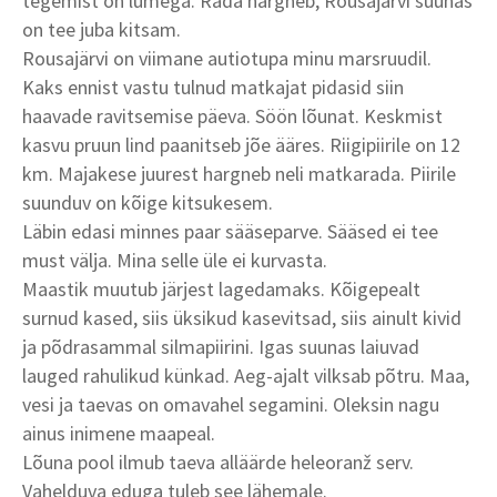
tegemist on lumega. Rada hargneb, Rousajärvi suunas
on tee juba kitsam.
Rousajärvi on viimane autiotupa minu marsruudil.
Kaks ennist vastu tulnud matkajat pidasid siin
haavade ravitsemise päeva. Söön lõunat. Keskmist
kasvu pruun lind paanitseb jõe ääres. Riigipiirile on 12
km. Majakese juurest hargneb neli matkarada. Piirile
suunduv on kõige kitsukesem.
Läbin edasi minnes paar sääseparve. Sääsed ei tee
must välja. Mina selle üle ei kurvasta.
Maastik muutub järjest lagedamaks. Kõigepealt
surnud kased, siis üksikud kasevitsad, siis ainult kivid
ja põdrasammal silmapiirini. Igas suunas laiuvad
lauged rahulikud künkad. Aeg-ajalt vilksab põtru. Maa,
vesi ja taevas on omavahel segamini. Oleksin nagu
ainus inimene maapeal.
Lõuna pool ilmub taeva alläärde heleoranž serv.
Vahelduva eduga tuleb see lähemale.