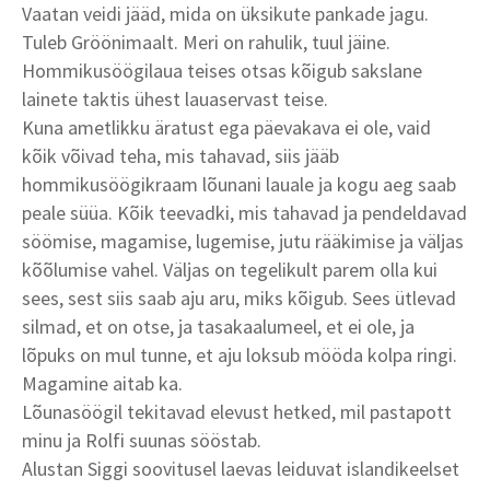
Vaatan veidi jääd, mida on üksikute pankade jagu.
Tuleb Gröönimaalt. Meri on rahulik, tuul jäine.
Hommikusöögilaua teises otsas kõigub sakslane
lainete taktis ühest lauaservast teise.
Kuna ametlikku äratust ega päevakava ei ole, vaid
kõik võivad teha, mis tahavad, siis jääb
hommikusöögikraam lõunani lauale ja kogu aeg saab
peale süüa. Kõik teevadki, mis tahavad ja pendeldavad
söömise, magamise, lugemise, jutu rääkimise ja väljas
kõõlumise vahel. Väljas on tegelikult parem olla kui
sees, sest siis saab aju aru, miks kõigub. Sees ütlevad
silmad, et on otse, ja tasakaalumeel, et ei ole, ja
lõpuks on mul tunne, et aju loksub mööda kolpa ringi.
Magamine aitab ka.
Lõunasöögil tekitavad elevust hetked, mil pastapott
minu ja Rolfi suunas sööstab.
Alustan Siggi soovitusel laevas leiduvat islandikeelset