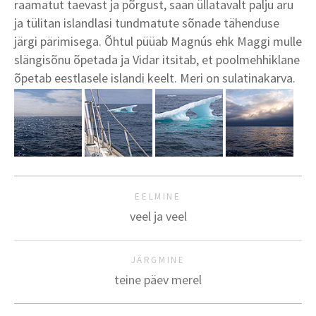
raamatut taevast ja põrgust, saan üllatavalt palju aru
ja tülitan islandlasi tundmatute sõnade tähenduse
järgi pärimisega. Õhtul püüab Magnús ehk Maggi mulle
slängisõnu õpetada ja Vidar itsitab, et poolmehhiklane
õpetab eestlasele islandi keelt. Meri on sulatinakarva.
EELMINE
veel ja veel
JÄRGMINE
teine päev merel