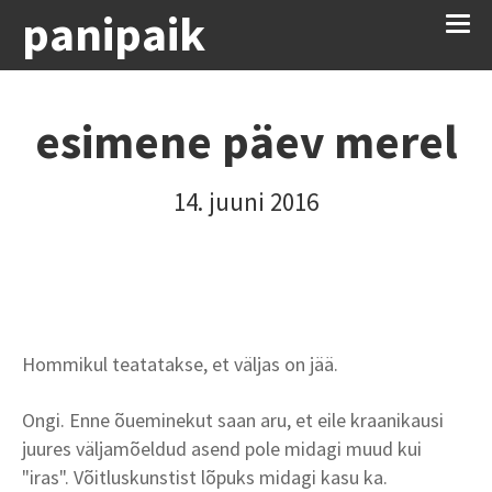
panipaik
esimene päev merel
14. juuni 2016
Hommikul teatatakse, et väljas on jää.
Ongi. Enne õueminekut saan aru, et eile kraanikausi
juures väljamõeldud asend pole midagi muud kui
"iras". Võitluskunstist lõpuks midagi kasu ka.