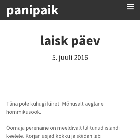
panipaik
laisk päev
5. juuli 2016
Täna pole kuhugi kiiret. Mõnusalt aeglane
hommikusöök.
Öömaja perenaine on meeldivalt lülitunud islandi
keelele. Korjan asjad kokku ja sõidan läbi