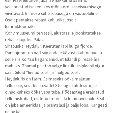
esimesel elutalvel juba ise hakkama saama,
väljaarvatud isased, kes mõnikord iseseisvumisega
viivitavad. Inimese suhe rebasega on vastuoluline.
Osalt peetakse rebast kahjuriks, osalt
lemmikloomaks.
Kohv muuseumi terrassil, alustassile joonistatakse
rebase kujutis. Palav.
Sihtpunkt Heydalur. Keerutan läbi hulga fjorde.
Rannajoont on nad siin endale kõvasti kahmanud ja
selle siis kortsu kägardanud, et Islandi piiresse ära
mahuks. Taamal paistab valge liustik, esiplaanil Viguri
saar. Sildid "linnud teel" ja "hülged teel".
Heydaluris on farm. Esimeseks ööks majutun
telklasse, sest kui kevadel Stellaga suhtlesime, ei
olnud kaheks ööks vaba tuba. Põõsastega eraldatud
telkimiskohad, niidetud muru. Ja kuumaveeauk. Seal
on juba ameeriklasi ja prantslasi ja palju loba. Kangesti
palav ka.