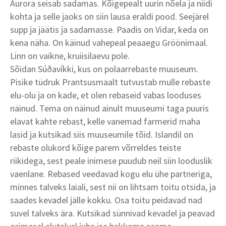
Aurora seisab sadamas. Kõigepealt uurin nõela ja niidi
kohta ja selle jaoks on siin lausa eraldi pood. Seejärel
supp ja jäätis ja sadamasse. Paadis on Vidar, keda on
kena näha. On käinud vahepeal peaaegu Gröönimaal.
Linn on vaikne, kruiisilaevu pole.
Sõidan Súðavíkki, kus on polaarrebaste muuseum.
Pisike tüdruk Prantsusmaalt tutvustab mulle rebaste
elu-olu ja on kade, et olen rebaseid vabas looduses
näinud. Tema on näinud ainult muuseumi taga puuris
elavat kahte rebast, kelle vanemad farmerid maha
lasid ja kutsikad siis muuseumile tõid. Islandil on
rebaste olukord kõige parem võrreldes teiste
riikidega, sest peale inimese puudub neil siin looduslik
vaenlane. Rebased veedavad kogu elu ühe partneriga,
minnes talveks laiali, sest nii on lihtsam toitu otsida, ja
saades kevadel jälle kokku. Osa toitu peidavad nad
suvel talveks ära. Kutsikad sünnivad kevadel ja peavad