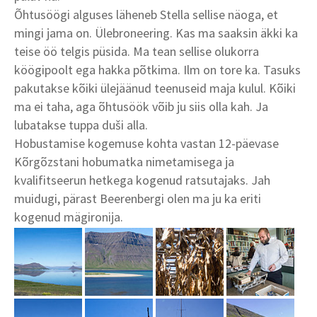
Õhtusöögi alguses läheneb Stella sellise näoga, et
mingi jama on. Ülebroneering. Kas ma saaksin äkki ka
teise öö telgis püsida. Ma tean sellise olukorra
köögipoolt ega hakka põtkima. Ilm on tore ka. Tasuks
pakutakse kõiki ülejäänud teenuseid maja kulul. Kõiki
ma ei taha, aga õhtusöök võib ju siis olla kah. Ja
lubatakse tuppa duši alla.
Hobustamise kogemuse kohta vastan 12-päevase
Kõrgõzstani hobumatka nimetamisega ja
kvalifitseerun hetkega kogenud ratsutajaks. Jah
muidugi, pärast Beerenbergi olen ma ju ka eriti
kogenud mägironija.