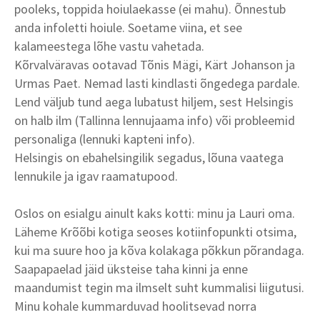
pooleks, toppida hoiulaekasse (ei mahu). Õnnestub
anda infoletti hoiule. Soetame viina, et see
kalameestega lõhe vastu vahetada.
Kõrvalväravas ootavad Tõnis Mägi, Kärt Johanson ja
Urmas Paet. Nemad lasti kindlasti õngedega pardale.
Lend väljub tund aega lubatust hiljem, sest Helsingis
on halb ilm (Tallinna lennujaama info) või probleemid
personaliga (lennuki kapteni info).
Helsingis on ebahelsingilik segadus, lõuna vaatega
lennukile ja igav raamatupood.
Oslos on esialgu ainult kaks kotti: minu ja Lauri oma.
Läheme Krõõbi kotiga seoses kotiinfopunkti otsima,
kui ma suure hoo ja kõva kolakaga põkkun põrandaga.
Saapapaelad jäid üksteise taha kinni ja enne
maandumist tegin ma ilmselt suht kummalisi liigutusi.
Minu kohale kummarduvad hoolitsevad norra