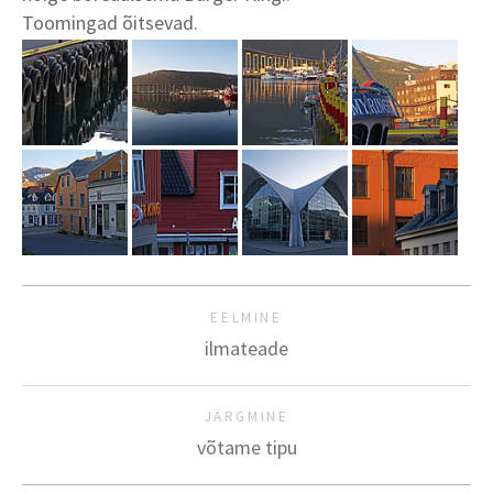
Toomingad õitsevad.
EELMINE
ilmateade
JÄRGMINE
võtame tipu