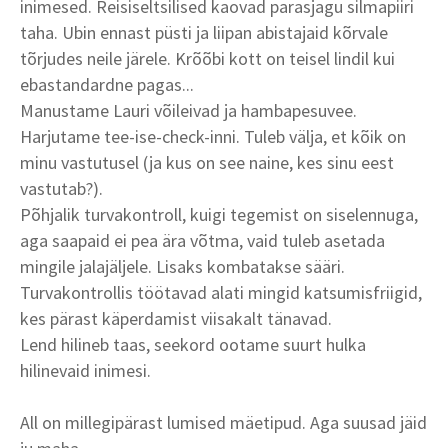
inimesed. Reisiseltsilised kaovad parasjagu silmapiiri
taha. Ubin ennast püsti ja liipan abistajaid kõrvale
tõrjudes neile järele. Krõõbi kott on teisel lindil kui
ebastandardne pagas...
Manustame Lauri võileivad ja hambapesuvee.
Harjutame tee-ise-check-inni. Tuleb välja, et kõik on
minu vastutusel (ja kus on see naine, kes sinu eest
vastutab?).
Põhjalik turvakontroll, kuigi tegemist on siselennuga,
aga saapaid ei pea ära võtma, vaid tuleb asetada
mingile jalajäljele. Lisaks kombatakse sääri.
Turvakontrollis töötavad alati mingid katsumisfriigid,
kes pärast käperdamist viisakalt tänavad.
Lend hilineb taas, seekord ootame suurt hulka
hilinevaid inimesi.
All on millegipärast lumised mäetipud. Aga suusad jäid