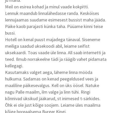
ju maha.
Meil on esirea kohad ja minul vaade kokpitti.
Lennuk maandub linnalähedasse randa. Kesköises
lennujaamas suudame esimesest bussist maha jääda.
Päike kaob parajasti künka taha. Püüame kinni teise
bussi.
Hotell on kenal puust majadega tänaval. Siseneme
meiliga saadud uksekoodi abil, leiame seifist
uksekaardi. Toas vaade üle linna. All saab internetti ja
teed. Ilmub norrakeelne tädi ja räägib vahet pidamata
kellegagi.
Kasutamaks valget aega, läheme linna mööda
hulkuma. Sadamas on kenad peegeldused vees ja
maaliline päikesevalgus. Kell on üks öösel. Natuke
nagu Palle maailm, ilm valge ja linn tühi. Ringi
kõnnivad üksikud jääkarud, st inimesed t-särkides.
Õhk ei ole just kõige soojem. Leiame üles maailma
kõige boreaalsema Burger Kingi.