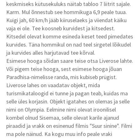
keskmiseks kütusekuluks näitab tabloo 7 liitrit sajale.
Karm. Mul õnnestub see hommikuga 6,9 peale tuua.
Kuigi jah, 60 km/h jääb kiiruselaeks ja viiendat käiku
vaja ei ole. Tee koosneb kurvidest ja kitsedest.
Kitsedel olevat komme esineda keset teed pimedates
kurvides. Täna hommikul on nad teel sirgetel lõikudel
ja kurvides alles harjutavad tee kõrval.
Esimese hooga sõidan saare teise otsa Liverose lahte.
Või pigem teise hooga, sest esimese hooga jõuan
Paradhisa-nimelisse randa, mis kubiseb prügist.
Liverose lahes on vaadatav objekt, mida
turismikataloogid ei tunne ja pagan teab, kuidas ma
selle üles korjasin. Objekt igatahes on olemas ja selle
nimi on Olympia. Eelmine nimi olevat iroonilisel
kombel olnud Sisemaa, selle olevat karile ajanud
piraadid ja vrakk on esinenud filmis "Suur sinine". Filmi
ma pole näinud. Ka kogu muu info peale vraki