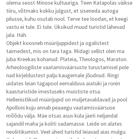
olema seost Minose kultuuriga. Teen Katapolas väikse
tiiru, võtmaks kokku julgust, et siseneda autoga
pilusse, kuhu osutab nool. Terve tee loodan, et keegi
vastu ei tule. Ei tule. Üksikud muud turistid lähevad
jala. Häh.
Objekt koosneb müürijuppidest ja ogalistest
taimedest, mis on tara taga. Midagi sellist olen ma
juba Kreekas kohanud: Plateia, Theologos, Maraton.
Arheoloogiliste vaatamisväärsuste turustamisel pole
nad kirjeldustest palju kaugemale jõudnud. Ringi
uidates leian tagapool eemalduva aiatüki ja ronin
kaasturistide imestuseks muististe otsa.
Hellenistlikud müürijupid on muljetavaldavad ja pool
Apolloni kuju annab peaaegu vaatamisväärsuse
mõõdu välja. Mäe otsas asuv küla jäeti neljandal
sajandil maha ja koliti sadamasse. Leide on alates
neoliitikumist. Veel ühed turistid leiavad aias mulgu.