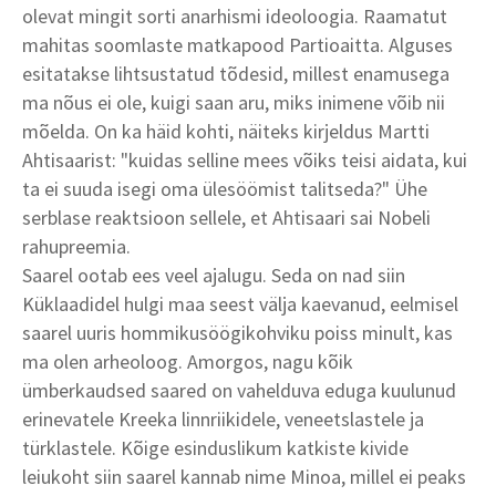
olevat mingit sorti anarhismi ideoloogia. Raamatut
mahitas soomlaste matkapood Partioaitta. Alguses
esitatakse lihtsustatud tõdesid, millest enamusega
ma nõus ei ole, kuigi saan aru, miks inimene võib nii
mõelda. On ka häid kohti, näiteks kirjeldus Martti
Ahtisaarist: "kuidas selline mees võiks teisi aidata, kui
ta ei suuda isegi oma ülesöömist talitseda?" Ühe
serblase reaktsioon sellele, et Ahtisaari sai Nobeli
rahupreemia.
Saarel ootab ees veel ajalugu. Seda on nad siin
Küklaadidel hulgi maa seest välja kaevanud, eelmisel
saarel uuris hommikusöögikohviku poiss minult, kas
ma olen arheoloog. Amorgos, nagu kõik
ümberkaudsed saared on vahelduva eduga kuulunud
erinevatele Kreeka linnriikidele, veneetslastele ja
türklastele. Kõige esinduslikum katkiste kivide
leiukoht siin saarel kannab nime Minoa, millel ei peaks