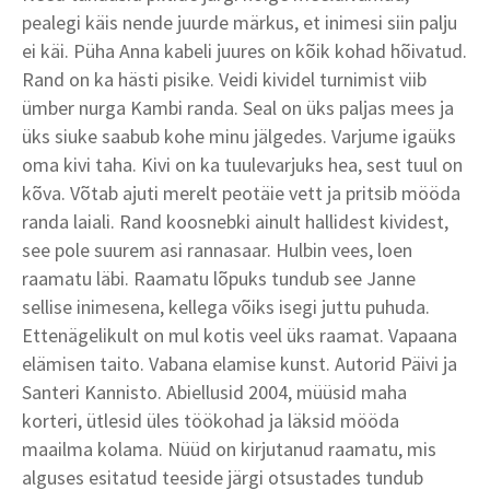
pealegi käis nende juurde märkus, et inimesi siin palju
ei käi. Püha Anna kabeli juures on kõik kohad hõivatud.
Rand on ka hästi pisike. Veidi kividel turnimist viib
ümber nurga Kambi randa. Seal on üks paljas mees ja
üks siuke saabub kohe minu jälgedes. Varjume igaüks
oma kivi taha. Kivi on ka tuulevarjuks hea, sest tuul on
kõva. Võtab ajuti merelt peotäie vett ja pritsib mööda
randa laiali. Rand koosnebki ainult hallidest kividest,
see pole suurem asi rannasaar. Hulbin vees, loen
raamatu läbi. Raamatu lõpuks tundub see Janne
sellise inimesena, kellega võiks isegi juttu puhuda.
Ettenägelikult on mul kotis veel üks raamat. Vapaana
elämisen taito. Vabana elamise kunst. Autorid Päivi ja
Santeri Kannisto. Abiellusid 2004, müüsid maha
korteri, ütlesid üles töökohad ja läksid mööda
maailma kolama. Nüüd on kirjutanud raamatu, mis
alguses esitatud teeside järgi otsustades tundub