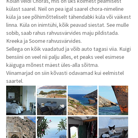
Kolan veidi Choras, mis on üks kolmest peamisest
külast saarel. Neil on pea igal saarel chora-nimeline
küla ja see põhimõtteliselt tähendabki küla või väikest
linna. Küla on inimtühi, kõik peavad siestat. See mulle
sobib, saab rahus rahvusvärvides maju pildistada.
Kreeka ja Soome rahvusvärvides.
Sellega on kõik vaadatud ja võib auto tagasi viia. Kuigi
bensiini on veel nii palju alles, et peaks veel esimese
käiguga mõnest mäest üles-alla sõitma.
Viinamarjad on siin kõvasti odavamad kui eelmistel
saartel.