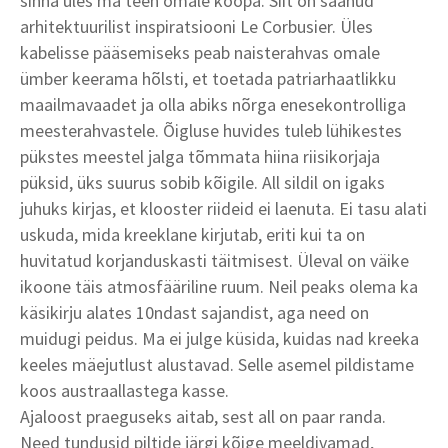
sinna üles ma teen omale koopa. Siit on saanud
arhitektuurilist inspiratsiooni Le Corbusier. Üles
kabelisse pääsemiseks peab naisterahvas omale
ümber keerama hõlsti, et toetada patriarhaatlikku
maailmavaadet ja olla abiks nõrga enesekontrolliga
meesterahvastele. Õigluse huvides tuleb lühikestes
pükstes meestel jalga tõmmata hiina riisikorjaja
püksid, üks suurus sobib kõigile. All sildil on igaks
juhuks kirjas, et klooster riideid ei laenuta. Ei tasu alati
uskuda, mida kreeklane kirjutab, eriti kui ta on
huvitatud korjanduskasti täitmisest. Üleval on väike
ikoone täis atmosfääriline ruum. Neil peaks olema ka
käsikirju alates 10ndast sajandist, aga need on
muidugi peidus. Ma ei julge küsida, kuidas nad kreeka
keeles mäejutlust alustavad. Selle asemel pildistame
koos austraallastega kasse.
Ajaloost praeguseks aitab, sest all on paar randa.
Need tundusid piltide järgi kõige meeldivamad,