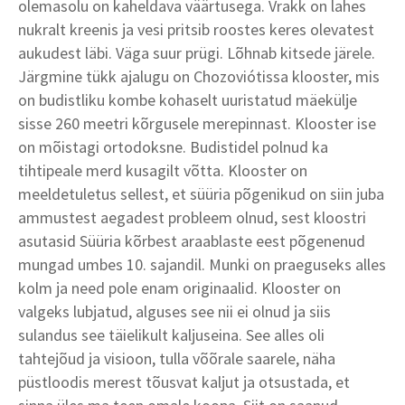
olemasolu on kaheldava väärtusega. Vrakk on lahes
nukralt kreenis ja vesi pritsib roostes keres olevatest
aukudest läbi. Väga suur prügi. Lõhnab kitsede järele.
Järgmine tükk ajalugu on Chozoviótissa klooster, mis
on budistliku kombe kohaselt uuristatud mäekülje
sisse 260 meetri kõrgusele merepinnast. Klooster ise
on mõistagi ortodoksne. Budistidel polnud ka
tihtipeale merd kusagilt võtta. Klooster on
meeldetuletus sellest, et süüria põgenikud on siin juba
ammustest aegadest probleem olnud, sest kloostri
asutasid Süüria kõrbest araablaste eest põgenenud
mungad umbes 10. sajandil. Munki on praeguseks alles
kolm ja need pole enam originaalid. Klooster on
valgeks lubjatud, alguses see nii ei olnud ja siis
sulandus see täielikult kaljuseina. See alles oli
tahtejõud ja visioon, tulla võõrale saarele, näha
püstloodis merest tõusvat kaljut ja otsustada, et