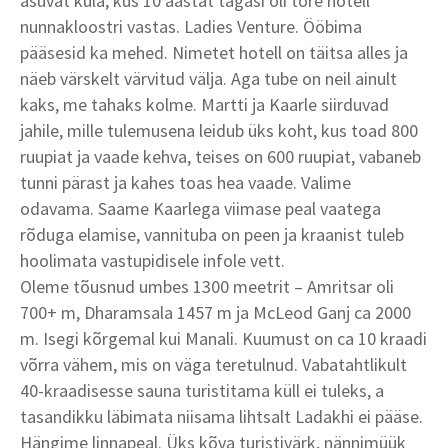
asuvat küla, kus 10 aastat tagasi oli tore hotell
nunnakloostri vastas. Ladies Venture. Ööbima
pääsesid ka mehed. Nimetet hotell on täitsa alles ja
näeb värskelt värvitud välja. Aga tube on neil ainult
kaks, me tahaks kolme. Martti ja Kaarle siirduvad
jahile, mille tulemusena leidub üks koht, kus toad 800
ruupiat ja vaade kehva, teises on 600 ruupiat, vabaneb
tunni pärast ja kahes toas hea vaade. Valime
odavama. Saame Kaarlega viimase peal vaatega
rõduga elamise, vannituba on peen ja kraanist tuleb
hoolimata vastupidisele infole vett.
Oleme tõusnud umbes 1300 meetrit – Amritsar oli
700+ m, Dharamsala 1457 m ja McLeod Ganj ca 2000
m. Isegi kõrgemal kui Manali. Kuumust on ca 10 kraadi
võrra vähem, mis on väga teretulnud. Vabatahtlikult
40-kraadisesse sauna turistitama küll ei tuleks, a
tasandikku läbimata niisama lihtsalt Ladakhi ei pääse.
Hängime linnapeal. Üks kõva turistivärk, nännimüük