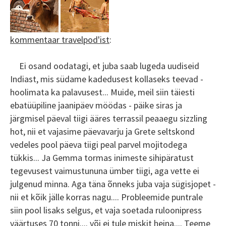
kommentaar travelpod'ist
:
Ei osand oodatagi, et juba saab lugeda uudiseid
Indiast, mis südame kadedusest kollaseks teevad -
hoolimata ka palavusest... Muide, meil siin täiesti
ebatüüpiline jaanipäev möödas - päike siras ja
järgmisel päeval tiigi ääres terrassil peaaegu sizzling
hot, nii et vajasime päevavarju ja Grete seltskond
vedeles pool päeva tiigi peal parvel mojitodega
tükkis... Ja Gemma tormas inimeste sihipäratust
tegevusest vaimustununa ümber tiigi, aga vette ei
julgenud minna. Aga täna õnneks juba vaja sügisjopet -
nii et kõik jälle korras nagu.... Probleemide puntrale
siin pool lisaks selgus, et vaja soetada ruloonipress
väärtuses 70 tonni.... või ei tule miskit heina.... Teeme