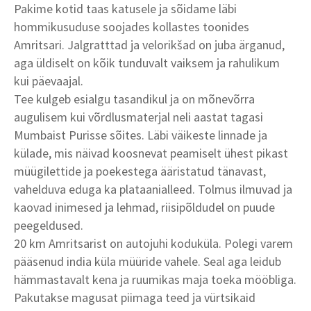
Pakime kotid taas katusele ja sõidame läbi
hommikusuduse soojades kollastes toonides
Amritsari. Jalgratttad ja velorikšad on juba ärganud,
aga üldiselt on kõik tunduvalt vaiksem ja rahulikum
kui päevaajal.
Tee kulgeb esialgu tasandikul ja on mõnevõrra
augulisem kui võrdlusmaterjal neli aastat tagasi
Mumbaist Purisse sõites. Läbi väikeste linnade ja
külade, mis näivad koosnevat peamiselt ühest pikast
müügilettide ja poekestega ääristatud tänavast,
vahelduva eduga ka plataanialleed. Tolmus ilmuvad ja
kaovad inimesed ja lehmad, riisipõldudel on puude
peegeldused.
20 km Amritsarist on autojuhi koduküla. Polegi varem
pääsenud india küla müüride vahele. Seal aga leidub
hämmastavalt kena ja ruumikas maja toeka mööbliga.
Pakutakse magusat piimaga teed ja vürtsikaid