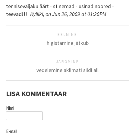
tenniseväljaku äärt - st nemad - usinad noored -
teevad!!!!
Kylliki, on Jun 26, 2009 at 01:20PM
EELMINE
higistamine jätkub
JÄRGMINE
vedelemine aklimati sildi all
LISA KOMMENTAAR
Nimi
E-mail