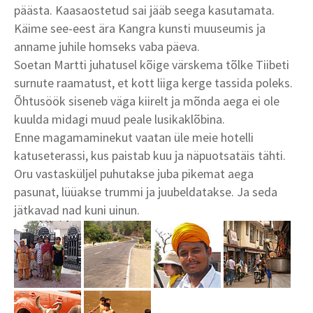
päästa. Kaasaostetud sai jääb seega kasutamata.
Käime see-eest ära Kangra kunsti muuseumis ja
anname juhile homseks vaba päeva.
Soetan Martti juhatusel kõige värskema tõlke Tiibeti
surnute raamatust, et kott liiga kerge tassida poleks.
Õhtusöök siseneb väga kiirelt ja mõnda aega ei ole
kuulda midagi muud peale lusikaklõbina.
Enne magamaminekut vaatan üle meie hotelli
katuseterassi, kus paistab kuu ja näpuotsatäis tähti.
Oru vastasküljel puhutakse juba pikemat aega
pasunat, lüüakse trummi ja juubeldatakse. Ja seda
jätkavad nad kuni uinun.