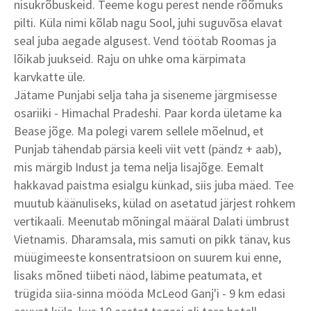
nisukrõbuskeid. Teeme kogu perest nende rõõmuks
pilti. Küla nimi kõlab nagu Sool, juhi suguvõsa elavat
seal juba aegade algusest. Vend töötab Roomas ja
lõikab juukseid. Raju on uhke oma kärpimata
karvkatte üle.
Jätame Punjabi selja taha ja siseneme järgmisesse
osariiki - Himachal Pradeshi. Paar korda ületame ka
Bease jõge. Ma polegi varem sellele mõelnud, et
Punjab tähendab pärsia keeli viit vett (pändz + aab),
mis märgib Indust ja tema nelja lisajõge. Eemalt
hakkavad paistma esialgu künkad, siis juba mäed. Tee
muutub käänuliseks, külad on asetatud järjest rohkem
vertikaali. Meenutab mõningal määral Dalati ümbrust
Vietnamis. Dharamsala, mis samuti on pikk tänav, kus
müügimeeste konsentratsioon on suurem kui enne,
lisaks mõned tiibeti näod, läbime peatumata, et
trügida siia-sinna mööda McLeod Ganj'i - 9 km edasi