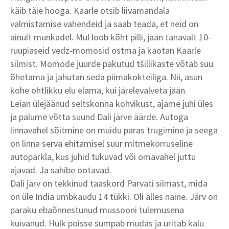
käib täie hooga. Kaarle otsib liivamandala
valmistamise vahendeid ja saab teada, et neid on
ainult munkadel. Mul lööb kõht pilli, jään tänavalt 10-
ruupiaseid vedz-momosid ostma ja kaotan Kaarle
silmist. Momode juurde pakutud tšillikaste võtab suu
õhetama ja jahutan seda piimakokteiliga. Nii, asun
kohe ohtlikku elu elama, kui järelevalveta jään.
Leian ülejäänud seltskonna kohvikust, ajame juhi üles
ja palume võtta suund Dali järve äärde. Autoga
linnavahel sõitmine on muidu paras trügimine ja seega
on linna serva ehitamisel suur mitmekorruseline
autoparkla, kus juhid tukuvad või omavahel juttu
ajavad. Ja sahibe ootavad.
Dali järv on tekkinud taaskord Parvati silmast, mida
on üle India umbkaudu 14 tükki. Oli alles naine. Järv on
paraku ebaõnnestunud mussooni tulemusena
kuivanud. Hulk poisse sumpab mudas ja üritab kalu