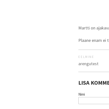
Martti on ajakav
Plaane enam ei t
EELMINE
arengutest
LISA KOMM
Nimi