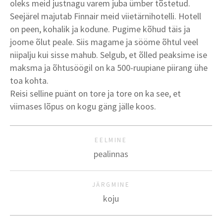
oleks meid justnagu varem juba ümber tõstetud.
Seejärel majutab Finnair meid viietärnihotelli. Hotell
on peen, kohalik ja kodune. Pugime kõhud täis ja
joome õlut peale. Siis magame ja sööme õhtul veel
niipalju kui sisse mahub. Selgub, et õlled peaksime ise
maksma ja õhtusöögil on ka 500-ruupiane piirang ühe
toa kohta.
Reisi selline puänt on tore ja tore on ka see, et
viimases lõpus on kogu gäng jälle koos.
EELMINE
pealinnas
JÄRGMINE
koju