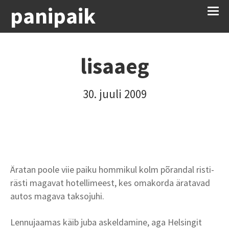
panipaik
lisaaeg
30. juuli 2009
Äratan poole viie paiku hommikul kolm põrandal risti-
rästi magavat hotellimeest, kes omakorda äratavad
autos magava taksojuhi.
Lennujaamas käib juba askeldamine, aga Helsingit