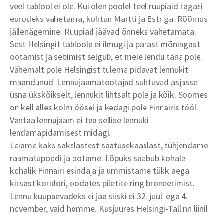
veel tablool ei ole. Kui olen poolel teel ruupiaid tagasi
eurodeks vahetama, kohtun Martti ja Estriga. Rõõmus
jällenägemine. Ruupiad jäävad õnneks vahetamata.
Sest Helsingit tabloole ei ilmugi ja pärast mõningast
ootamist ja sebimist selgub, et meie lendu täna pole.
Vähemalt pole Helsingist tulema pidavat lennukit
maandunud. Lennujaamatöötajad suhtuvad asjasse
üsna ükskõikselt, lennukit lihtsalt pole ja kõik. Soomes
on kell alles kolm öösel ja kedagi pole Finnairis tööl.
Vantaa lennujaam ei tea sellise lennuki
lendamapidamisest midagi.
Leiame kaks sakslastest saatusekaaslast, tühjendame
raamatupoodi ja ootame. Lõpuks saabub kohale
kohalik Finnairi esindaja ja ummistame tükk aega
kitsast koridori, oodates piletite ringibroneerimist.
Lennu kuupäevadeks ei jää siiski ei 32. juuli ega 4.
november, vaid homme. Kusjuures Helsingi-Tallinn liinil