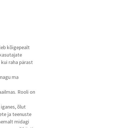
uleb kõigepealt
ikasutajate
 kui raha pärast
, nagu ma
aailmas. Rooli on
iganes, õlut
dete ja teenuste
ähemalt midagi