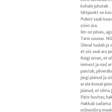
kohale juhatab.
Sihtpunkt on kes
Pubist saab kaasa
söön ära.
Ilm on pilves, ag
Tarni suunas. Mõ
Üleval tuulab ja 
et siis seal aru 
Kuigi arvan, et o
inimest ja nad ar
paistab, pilveräb
järgi jäänud ja si
ei ole kivisel pin
jäänud, et silma
Päris huvitav, ha
Hakkab sadama ko
mõnevõrra meele