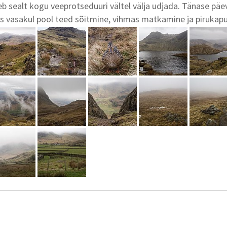
leb sealt kogu veeprotseduuri vältel välja udjada. Tänase pä
iis vasakul pool teed sõitmine, vihmas matkamine ja pirukap