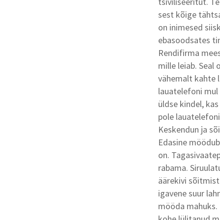
tsiviliseeritut. 
sest kõige tähts
on inimesed siis
ebasoodsates ti
Rendifirma mees 
mille leiab. Sea
vähemalt kahte 
lauatelefoni mul 
üldse kindel, kas
pole lauatelefoni
Keskendun ja sõi
Edasine möödub v
on. Tagasivaatep
rabama. Siruulat
äärekivi sõitmist
igavene suur lahm
mööda mahuks. L
kohe lülitanud mi