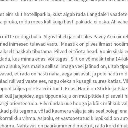
et eimiskit hotelliparkla, kust algab rada Langdale'i vaadet
 piruka, mida mees küll kuigi hästi pakkida ei oska. Ah vahet
a mitte midagi hullu. Algus läheb järsult üles Pavey Arki nimeli
ned inimesed tulevad vastu. Maastik on pilves ilmast hooli
vaikselt hakkab tibutama. Pilved ei tõota head. Ronin siiski e
pidada, kas minna edasi või tagasi. Siit on võimalik teha 14-ki
len ainuke, kes mäele sellise ilmaga veel jäänud on, uitab tipu
vavad, et rada on hästi näha, aega piisavalt ja pole häda mid
alad rullivad vaate ees, nagu oleksin kusagil suures katlas. 
inpool küljes pole ka eriti tuult. Edasi Harrison Stickle ja Pik
nal küll järjepidev, aga tippude kuju on mul piltidelt piisavalt
 järgi orienteeruda. Pilv ründab uue hooga ja kõik mähkub val
kkad pilti tegema, võtad kaamera välja ja siis seal polegi en
rralikku vihma. Asjaolu, et vastsoetatud kilepüksid on aut
härmi. Nähtavus on paarkümmend meetrit, rada kord ilmub,