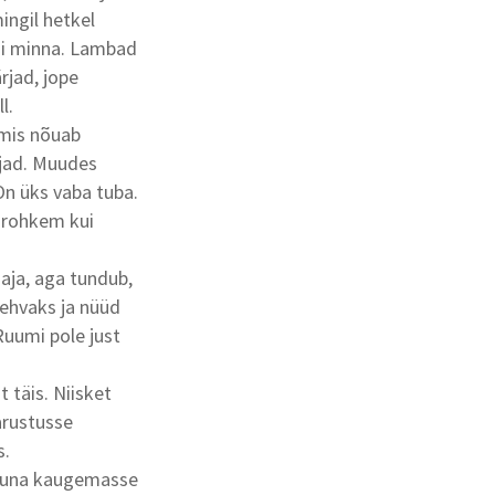
ingil hetkel
asi minna. Lambad
rjad, jope
l.
, mis nõuab
jad. Muudes
On üks vaba tuba.
n rohkem kui
 aja, aga tundub,
 kehvaks ja nüüd
 Ruumi pole just
 täis. Niisket
arustusse
s.
atuna kaugemasse