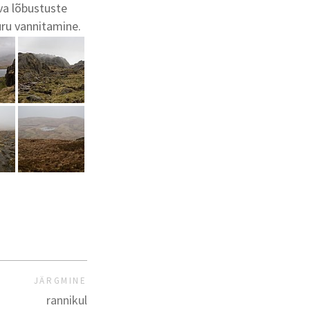
eva lõbustuste
uru vannitamine.
JÄRGMINE
rannikul