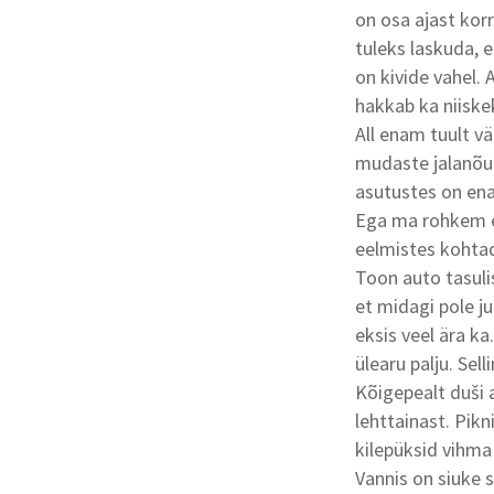
on osa ajast korr
tuleks laskuda, e
on kivide vahel. 
hakkab ka niiske
All enam tuult vä
mudaste jalanõu
asutustes on ena
Ega ma rohkem ei
eelmistes kohta
Toon auto tasulis
et midagi pole ju
eksis veel ära ka
ülearu palju. Sel
Kõigepealt duši a
lehttainast. Pik
kilepüksid vihma
Vannis on siuke