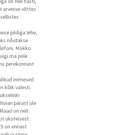
ga on neil hästi,
e arvesse võttes
sellistes
se pildiga lehe,
saks nõutakse
lefoni. Mokko
kuigi ma pole
i mu perekonnast
ulikud inimesed.
n kõik valesti
ukselinki
 hoian pärast üle
 Maad on neil
tot üksteisest
PS on ennast
teab ja sinna