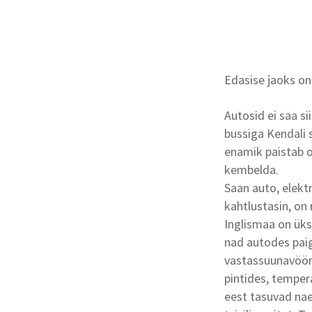
Edasise jaoks on
Autosid ei saa si
bussiga Kendali 
enamik paistab o
kembelda.
Saan auto, elekt
kahtlustasin, on 
Inglismaa on üks
nad autodes paig
vastassuunavöönd
pintides, tempera
eest tasuvad nae