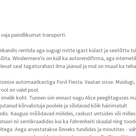
 vaja paindlikumat transporti.
inkandis rentida aga sugugi mitte igast külast ja seetõttu t
sõita. Windermere'is on küll ka autorendifirma, aga internet
levat seal tagatisrahast ilma jäänud ja mul on muud ka teha
risinise automaatkastiga Ford Fiesta. Vaatan sisse. Muidugi
rool on valel pool.
 imelik koht. Tunnen siin ennast nagu Alice peeglitaguses m
utanud kõrvalistuja poolele ja sõidavad kõik häirimatult
is. Kaugusi mõõdavad miilides, raskust untsides või milles 
tuuri nii sentikraadides kui ka Fahrenheiti skaalal ning too
ltega. Aega arvestatakse õnneks tundides ja minutites - v