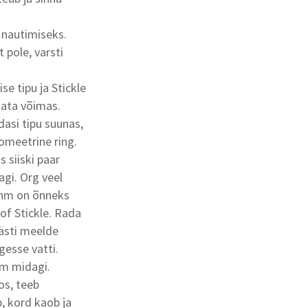
e nautimiseks.
 pole, varsti
se tipu ja Stickle
mata võimas.
dasi tipu suunas,
lomeetrine ring.
s siiski paar
agi. Org veel
Vihm on õnneks
e of Stickle. Rada
 hästi meelde
gesse vatti.
am midagi.
os, teeb
 kord kaob ja