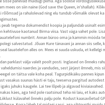
Tee sisse panevad muidugi piima. Aga soolise võrdõiguslikkuse
am mees on siin naine (God save the Queen, in'shallah). Kõik
ki rõõmsad ja rahulolevad ning elu tundub võimalik olevat ka 
ngimustes.
peab tegema dokumendist koopia ja paljundab usinalt esime
l on kehtivuse kaotanud Birma viisa. Vast väga vahet pole. Li
lauatelefoni numbrit. Annan büroo oma ja kammin mööda te
polegi salvestatud. Jõuan Kure tänavani ja annan siis selle, 
 seal lauatelefon alles on. Mees ei suuda uskuda, et kellelg
.
dan parklast välja valelt poolt posti. Inglased on õnneks rah
aheldumisi naerdes ja vandudes, sest järjest ilmneb, mis sii
eegel on täitsa vale koha peal. Tagurpidikäiku pannes kipun 
ust vasakus suunas hästi ei taju, teeserva pargitud autodest
 igaks juhuks kaugele. Lai tee lõpeb ja algavad kiviaiavahed.
akas käes, aga teid pole raatsinud teha nii laiu, et kaks au
iiklust külavahel õnneks palju pole. Kodust kaasavõetud G
ilidesse. Korra läheb tal midagi sassi, aga sihtpuntki muidu 