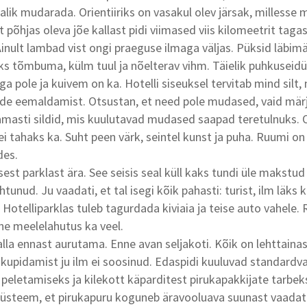
alik mudarada. Orientiiriks on vasakul olev järsak, millesse m
t põhjas oleva jõe kallast pidi viimased viis kilomeetrit tag
Ainult lambad vist ongi praeguse ilmaga väljas. Püksid läbimä
ks tõmbuma, külm tuul ja nõelterav vihm. Täielik puhkuseidül
ga pole ja kuivem on ka. Hotelli siseuksel tervitab mind silt
de eemaldamist. Otsustan, et need pole mudased, vaid mär
masti sildid, mis kuulutavad mudased saapad teretulnuks. 
 tahaks ka. Suht peen värk, seintel kunst ja puha. Ruumi o
des.
est parklast ära. See seisis seal küll kaks tundi üle makstud
htunud. Ju vaadati, et tal isegi kõik pahasti: turist, ilm läks
. Hotelliparklas tuleb tagurdada kiviaia ja teise auto vahele.
line meelelahutus ka veel.
lla ennast aurutama. Enne avan seljakoti. Kõik on lehttainast
nikupidamist ju ilm ei soosinud. Edaspidi kuuluvad standardv
 peletamiseks ja kilekott käparditest pirukapakkijate tarbek
 süsteem, et pirukapuru koguneb äravooluava suunast vaad