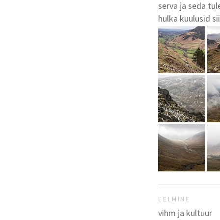
serva ja seda tu
hulka kuulusid s
EELMINE
vihm ja kultuur