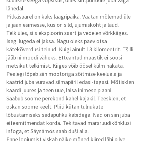
süüakse seega võpsikus, olles sihtpuntkile juba väga
lähedal.
Pitkäsaarel on kaks laagripaika. Vaatan mõlemad üle
ja jään esimesse, kus on sild, ujumiskoht ja laud.
Telk üles, siis eksploorin saart ja vedelen võrkkiiges.
Isegi lugeda ei jaksa. Nagu oleks päev otsa
kätekõverdusi teinud. Kuigi ainult 13 kilomeetrit. Tšilli
jääb niimoodi väheks. Etteantud maastik ei soosi
metsikut telkimist. Kiiges võib öösel külm hakata.
Pealegi lõpeb siin mootoriga sõitmise keeluala ja
kaatrid juba vuravad silmapiiril edasi-tagasi. Mõtisklen
kaardi juures ja teen uue, laisa inimese plaani.
Saabub soome perekond kahel kajakil. Teesklen, et
oskan soome keelt. Pliiti kütan tulnukate
lõbustamiseks sedapuhku käbidega. Nad on siin juba
eiteamitmendat korda. Tekitavad marsruudikõhklusi
infoga, et Säynämös saab duši alla.
Enne loojumist viskab päike mõned kiired läbi pilve