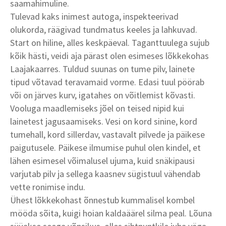
saamahimuline.
Tulevad kaks inimest autoga, inspekteerivad
olukorda, räägivad tundmatus keeles ja lahkuvad.
Start on hiline, alles keskpäeval. Taganttuulega sujub
kõik hästi, veidi aja pärast olen esimeses lõkkekohas
Laajakaarres. Tuldud suunas on tume pilv, lainete
tipud võtavad teravamaid vorme. Edasi tuul pöörab
või on järves kurv, igatahes on võitlemist kõvasti.
Vooluga maadlemiseks jõel on teised nipid kui
lainetest jagusaamiseks. Vesi on kord sinine, kord
tumehall, kord sillerdav, vastavalt pilvede ja päikese
paigutusele. Päikese ilmumise puhul olen kindel, et
lähen esimesel võimalusel ujuma, kuid snäkipausi
varjutab pilv ja sellega kaasnev sügistuul vähendab
vette ronimise indu.
Ühest lõkkekohast õnnestub kummalisel kombel
mööda sõita, kuigi hoian kaldaäärel silma peal. Lõuna