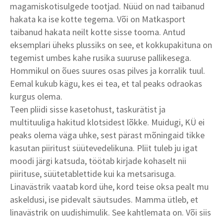
magamiskotisulgede tootjad. Nüüd on nad taibanud
hakata ka ise kotte tegema. Või on Matkasport
taibanud hakata neilt kotte sisse tooma. Antud
eksemplari üheks plussiks on see, et kokkupakituna on
tegemist umbes kahe rusika suuruse pallikesega.
Hommikul on õues suures osas pilves ja korralik tuul.
Eemal kukub kägu, kes ei tea, et tal peaks odraokas
kurgus olema.
Teen pliidi sisse kasetohust, taskurätist ja
multituuliga hakitud klotsidest lõkke. Muidugi, KÜ ei
peaks olema väga uhke, sest pärast mõningaid tikke
kasutan piiritust süütevedelikuna. Pliit tuleb ju igat
moodi järgi katsuda, töötab kirjade kohaselt nii
piirituse, süütetablettide kui ka metsarisuga.
Linavästrik vaatab kord ühe, kord teise oksa pealt mu
askeldusi, ise pidevalt säutsudes. Mamma ütleb, et
linavästrik on uudishimulik. See kahtlemata on. Või siis