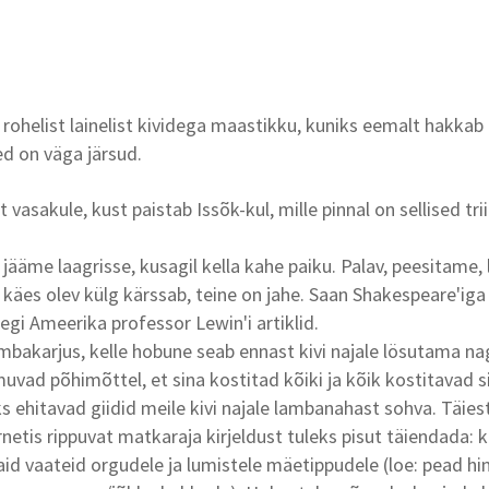
helist lainelist kividega maastikku, kuniks eemalt hakkab
d on väga järsud.
 vasakule, kust paistab Issõk-kul, mille pinnal on sellised tr
jääme laagrisse, kusagil kella kahe paiku. Palav, peesitame,
käes olev külg kärssab, teine on jahe. Saan Shakespeare'iga 
egi Ameerika professor Lewin'i artiklid.
mbakarjus, kelle hobune seab ennast kivi najale lösutama na
uvad põhimõttel, et sina kostitad kõiki ja kõik kostitavad s
 ehitavad giidid meile kivi najale lambanahast sohva. Täiest
rnetis rippuvat matkaraja kirjeldust tuleks pisut täiendada:
d vaateid orgudele ja lumistele mäetippudele (loe: pead hin