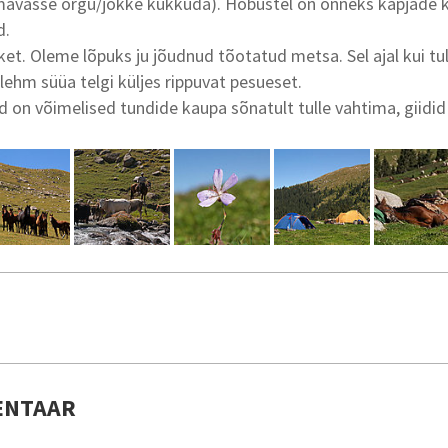
mavasse orgu/jõkke kukkuda). Hobustel on õnneks kapjade k
d.
ket. Oleme lõpuks ju jõudnud tõotatud metsa. Sel ajal kui tu
ehm süüa telgi küljes rippuvat pesueset.
 on võimelised tundide kaupa sõnatult tulle vahtima, giidid
ENTAAR