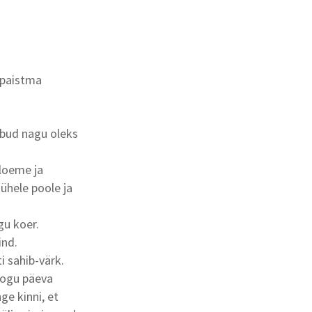
 paistma
iibud nagu oleks
 loeme ja
ühele poole ja
gu koer.
ind.
i sahib-värk.
 kogu päeva
ge kinni, et