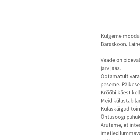
Kulgeme mööda ro
Baraskoon. Laine
Vaade on pidevalt
järv jääs.
Ootamatult vara 
peseme. Päikese 
Krõõbi käest kell
Meid külastab la
Külaskäigud toim
Õhtusöögi puhuks
Arutame, et inte
imetled lummavai