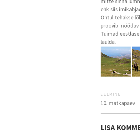
mitte sinna lum
ehk siis imikabja
Õhtul tehakse lõ
proovib mööduv l
Tuimad eestlased
laulda.
EELMINE
10. matkapäev
LISA KOMM