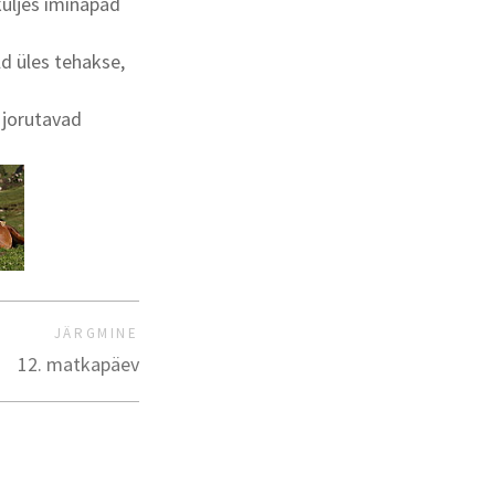
üljes iminapad
ld üles tehakse,
 jorutavad
JÄRGMINE
12. matkapäev