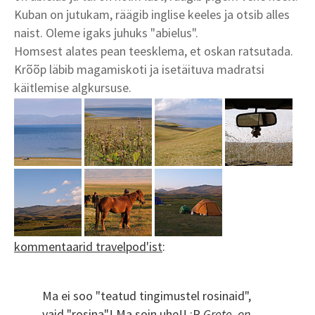
Kuban on jutukam, räägib inglise keeles ja otsib alles
naist. Oleme igaks juhuks "abielus".
Homsest alates pean teesklema, et oskan ratsutada.
Krõõp läbib magamiskoti ja isetäituva madratsi
käitlemise algkursuse.
kommentaarid travelpod'ist
:
Ma ei soo "teatud tingimustel rosinaid",
vaid "rosina"! Ma soin uhe!! :P
Grete, on