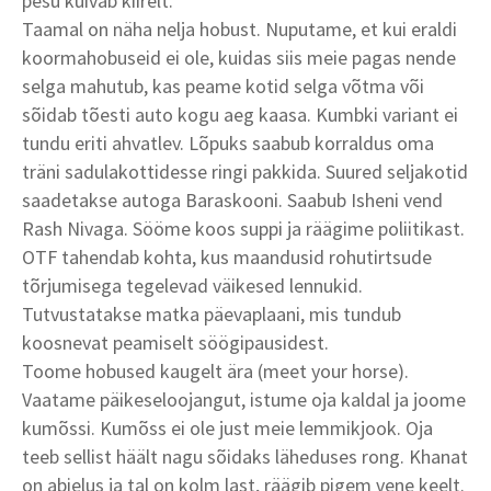
pesu kuivab kiirelt.
Taamal on näha nelja hobust. Nuputame, et kui eraldi
koormahobuseid ei ole, kuidas siis meie pagas nende
selga mahutub, kas peame kotid selga võtma või
sõidab tõesti auto kogu aeg kaasa. Kumbki variant ei
tundu eriti ahvatlev. Lõpuks saabub korraldus oma
träni sadulakottidesse ringi pakkida. Suured seljakotid
saadetakse autoga Baraskooni. Saabub Isheni vend
Rash Nivaga. Sööme koos suppi ja räägime poliitikast.
OTF tahendab kohta, kus maandusid rohutirtsude
tõrjumisega tegelevad väikesed lennukid.
Tutvustatakse matka päevaplaani, mis tundub
koosnevat peamiselt söögipausidest.
Toome hobused kaugelt ära (meet your horse).
Vaatame päikeseloojangut, istume oja kaldal ja joome
kumõssi. Kumõss ei ole just meie lemmikjook. Oja
teeb sellist häält nagu sõidaks läheduses rong. Khanat
on abielus ja tal on kolm last, räägib pigem vene keelt.