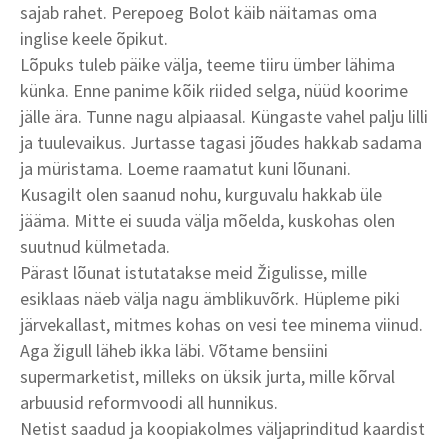
sajab rahet. Perepoeg Bolot käib näitamas oma
inglise keele õpikut.
Lõpuks tuleb päike välja, teeme tiiru ümber lähima
künka. Enne panime kõik riided selga, nüüd koorime
jälle ära. Tunne nagu alpiaasal. Küngaste vahel palju lilli
ja tuulevaikus. Jurtasse tagasi jõudes hakkab sadama
ja müristama. Loeme raamatut kuni lõunani.
Kusagilt olen saanud nohu, kurguvalu hakkab üle
jääma. Mitte ei suuda välja mõelda, kuskohas olen
suutnud külmetada.
Pärast lõunat istutatakse meid Žigulisse, mille
esiklaas näeb välja nagu ämblikuvõrk. Hüpleme piki
järvekallast, mitmes kohas on vesi tee minema viinud.
Aga žigull läheb ikka läbi. Võtame bensiini
supermarketist, milleks on üksik jurta, mille kõrval
arbuusid reformvoodi all hunnikus.
Netist saadud ja koopiakolmes väljaprinditud kaardist