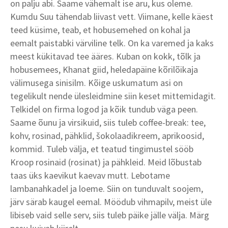
on palju abi. Saame vähemalt ise aru, kus oleme.
Kumdu Suu tähendab liivast vett. Viimane, kelle käest
teed küsime, teab, et hobusemehed on kohal ja
eemalt paistabki värviline telk. On ka varemed ja kaks
meest kükitavad tee ääres. Kuban on kokk, tõlk ja
hobusemees, Khanat giid, heledapäine kõrilõikaja
välimusega sinisilm. Kõige uskumatum asi on
tegelikult nende ülesleidmine siin keset mittemidagit.
Telkidel on firma logod ja kõik tundub väga peen.
Saame õunu ja virsikuid, siis tuleb coffee-break: tee,
kohv, rosinad, pähklid, šokolaadikreem, aprikoosid,
kommid. Tuleb välja, et teatud tingimustel sööb
Kroop rosinaid (rosinat) ja pähkleid. Meid lõbustab
taas üks kaevikut kaevav mutt. Lebotame
lambanahkadel ja loeme. Siin on tunduvalt soojem,
järv särab kaugel eemal. Möödub vihmapilv, meist üle
libiseb vaid selle serv, siis tuleb päike jälle välja. Märg