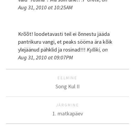
Aug 31, 2010 at 10:25AM
Krõõt! loodetavasti teil ei õnnestu jääda
pantrikuru vangi, et peaks sööma ära kõik
ylejäänud pähklid ja rosinad!!!
Kylliki, on
Aug 31, 2010 at 09:07PM
EELMINE
Song Kul II
JÄRGMINE
1. matkapäev