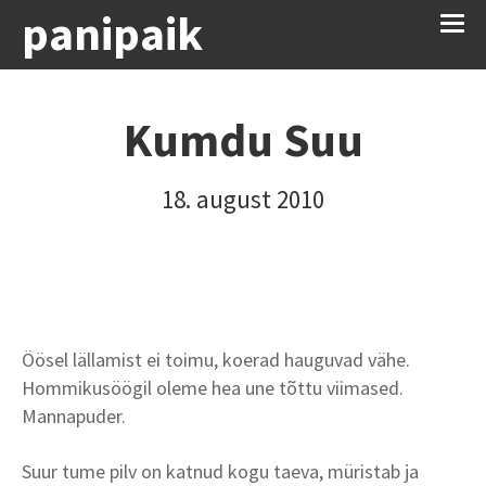
panipaik
Kumdu Suu
18. august 2010
Öösel lällamist ei toimu, koerad hauguvad vähe.
Hommikusöögil oleme hea une tõttu viimased.
Mannapuder.
Suur tume pilv on katnud kogu taeva, müristab ja