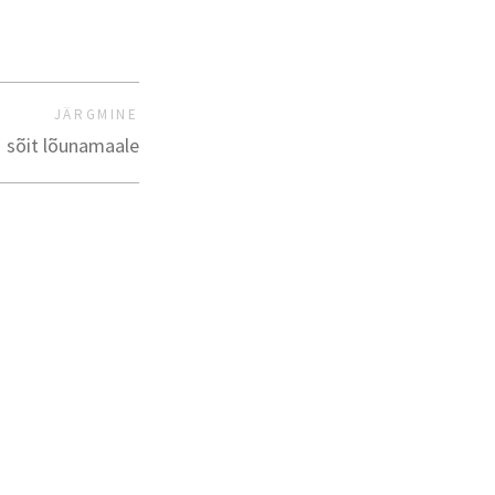
JÄRGMINE
sõit lõunamaale