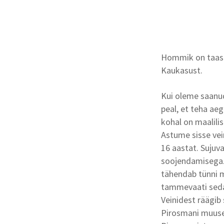
Hommik on taas p
Kaukasust.
Kui oleme saanud
peal, et teha ae
kohal on maalilis
Astume sisse ve
16 aastat. Sujuv
soojendamisega. 
tähendab tünni m
tammevaati seda 
Veinidest räägib 
Pirosmani muuseu