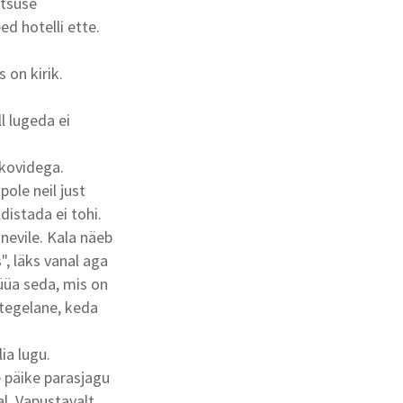
ntsuse
d hotelli ette.
 on kirik.
l lugeda ei
ikovidega.
pole neil just
distada ei tohi.
nevile. Kala näeb
", läks vanal aga
süüa seda, mis on
 tegelane, keda
ia lugu.
 päike parasjagu
l. Vapustavalt