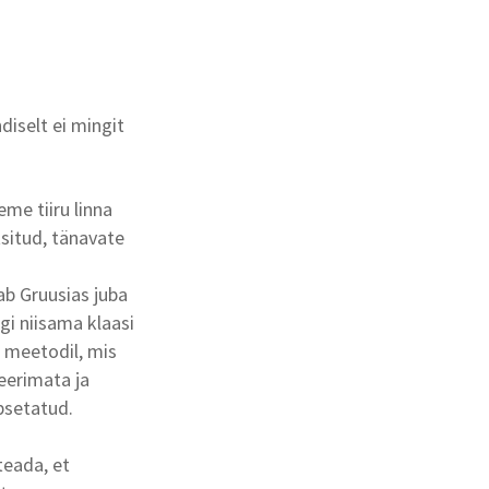
diselt ei mingit
me tiiru linna
situd, tänavate
b Gruusias juba
gi niisama klaasi
a meetodil, mis
eerimata ja
psetatud.
teada, et