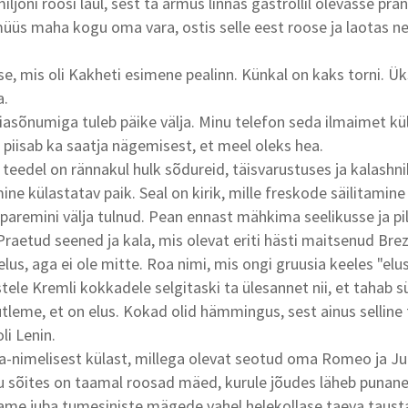
ljoni roosi laul, sest ta armus linnas gastrollil olevasse pra
müüs maha kogu oma vara, ostis selle eest roose ja laotas nee
, mis oli Kakheti esimene pealinn. Künkal on kaks torni. Üks
a.
sõnumiga tuleb päike välja. Minu telefon seda ilmaimet kül
 piisab ka saatja nägemisest, et meel oleks hea.
eedel on rännakul hulk sõdureid, täisvarustuses ja kalashn
ine külastatav paik. Seal on kirik, mille freskode säilitamine 
 paremini välja tulnud. Pean ennast mähkima seelikusse ja pil
aetud seened ja kala, mis olevat eriti hästi maitsenud Brez
elus, aga ei ole mitte. Roa nimi, mis ongi gruusia keeles "elus
tele Kremli kokkadele selgitaski ta ülesannet nii, et tahab 
tleme, et on elus. Kokad olid hämmingus, sest ainus selline
li Lenin.
nimelisest külast, millega olevat seotud oma Romeo ja Jul
 sõites on taamal roosad mäed, kurule jõudes läheb punane
dame juba tumesiniste mägede vahel helekollase taeva tausta