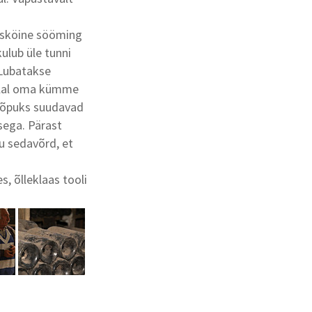
kesköine sööming
kulub üle tunni
. Lubatakse
kallal oma kümme
 Lõpuks suudavad
sega. Pärast
u sedavõrd, et
, õlleklaas tooli