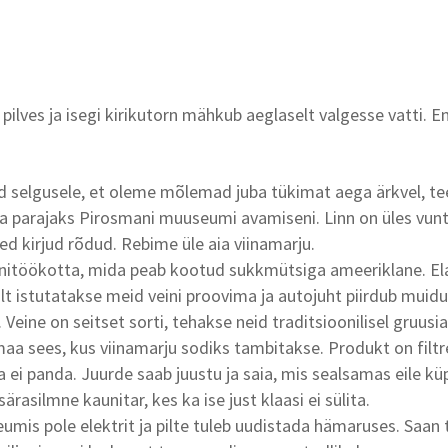
ilves ja isegi kirikutorn mähkub aeglaselt valgesse vatti. En
 selgusele, et oleme mõlemad juba tükimat aega ärkvel, tee
ga parajaks Pirosmani muuseumi avamiseni. Linn on üles vunt
ed kirjud rõdud. Rebime üle aia viinamarju.
initöökotta, mida peab kootud sukkmütsiga ameeriklane. Ela
alt istutatakse meid veini proovima ja autojuht piirdub muidu
Veine on seitset sorti, tehakse neid traditsioonilisel gruusi
aa sees, kus viinamarju sodiks tambitakse. Produkt on filtr
ei panda. Juurde saab juustu ja saia, mis sealsamas eile kü
särasilmne kaunitar, kes ka ise just klaasi ei sülita.
mis pole elektrit ja pilte tuleb uudistada hämaruses. Saan 