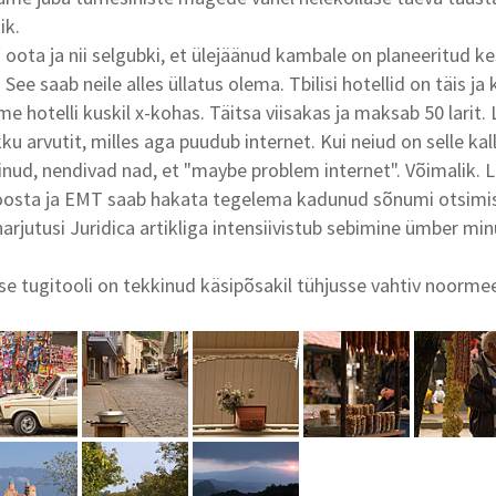
ik.
 oota ja nii selgubki, et ülejäänud kambale on planeeritud 
See saab neile alles üllatus olema. Tbilisi hotellid on täis ja 
ame hotelli kuskil x-kohas. Täitsa viisakas ja maksab 50 larit
ku arvutit, milles aga puudub internet. Kui neiud on selle 
inud, nendivad nad, et "maybe problem internet". Võimalik.
joosta ja EMT saab hakata tegelema kadunud sõnumi otsimi
rjutusi Juridica artikliga intensiivistub sebimine ümber min
se tugitooli on tekkinud käsipõsakil tühjusse vahtiv noormees