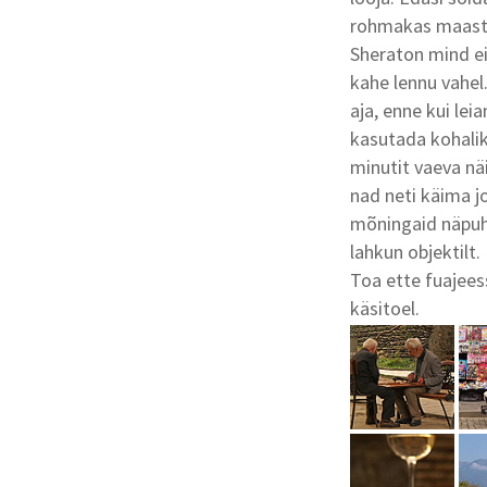
rohmakas maast
Sheraton mind ei
kahe lennu vahel. 
aja, enne kui lei
kasutada kohalik
minutit vaeva nä
nad neti käima 
mõningaid näpuha
lahkun objektilt.
Toa ette fuajees
käsitoel.