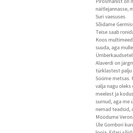
Pirosmanist on mi
näitlejannasse, 
Suri vaesuses.
Sõidame Germisse
Teise saab ronid
Koos multimeedia
suuda, aga mulle
Ümberkaudsetel t
Alaverdi on järgm
türklastest palju
Sööme metsas. Pr
välja nagu oleks 
meelest ja kodus
surnud, aga me ü
nemad teadsid, o
Möödume Verona-
Üle Gombori kuru
looja. Edasi sõi