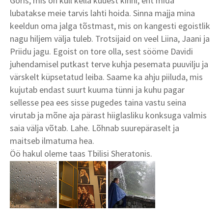
Goris, mis on küll kella kuuest kinni, ent mida
lubatakse meie tarvis lahti hoida. Sinna majja mina
keeldun oma jalga tõstmast, mis on kangesti egoistlik
nagu hiljem välja tuleb. Trotsijaid on veel Liina, Jaani ja
Priidu jagu. Egoist on tore olla, sest sööme Davidi
juhendamisel putkast terve kuhja pesemata puuvilju ja
värskelt küpsetatud leiba. Saame ka ahju piiluda, mis
kujutab endast suurt kuuma tünni ja kuhu pagar
sellesse pea ees sisse pugedes taina vastu seina
virutab ja mõne aja pärast hiiglasliku konksuga valmis
saia välja võtab. Lahe. Lõhnab suurepäraselt ja
maitseb ilmatuma hea.
Öö hakul oleme taas Tbilisi Sheratonis.