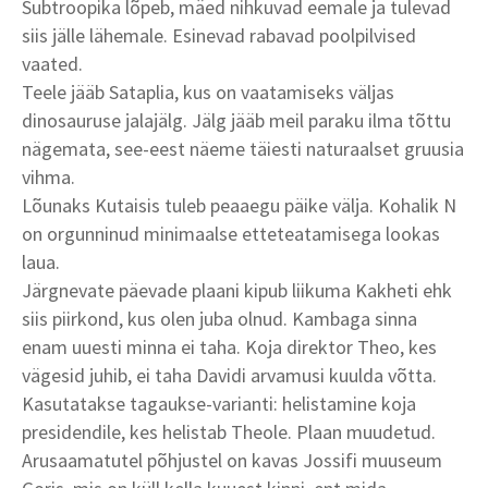
Subtroopika lõpeb, mäed nihkuvad eemale ja tulevad
siis jälle lähemale. Esinevad rabavad poolpilvised
vaated.
Teele jääb Sataplia, kus on vaatamiseks väljas
dinosauruse jalajälg. Jälg jääb meil paraku ilma tõttu
nägemata, see-eest näeme täiesti naturaalset gruusia
vihma.
Lõunaks Kutaisis tuleb peaaegu päike välja. Kohalik N
on orgunninud minimaalse etteteatamisega lookas
laua.
Järgnevate päevade plaani kipub liikuma Kakheti ehk
siis piirkond, kus olen juba olnud. Kambaga sinna
enam uuesti minna ei taha. Koja direktor Theo, kes
vägesid juhib, ei taha Davidi arvamusi kuulda võtta.
Kasutatakse tagaukse-varianti: helistamine koja
presidendile, kes helistab Theole. Plaan muudetud.
Arusaamatutel põhjustel on kavas Jossifi muuseum