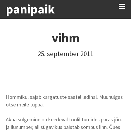
panipaik
vihm
25. september 2011
Hommikul sajab kärgatuste saatel ladinal. Muuhulgas
otse meile tuppa.
Akna sulgemine on keerleval toolil turnides paras jõu-
ja ilunumber, all sügavikus paistab sompus linn. Õues