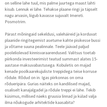
on selline lahe tuul, mis palme juurtega maast lahti
kisub. Lennuk ei lähe. Tehakse plaane ringi ja täpselt
nagu arvasin, liigub kavasse sujuvalt Imereti.
Posmotrim.
Pärast mõningaid sekeldusi, valehäireid ja korduvat
plaanide ringitegemist asetume kahte pisikesse bussi
ja võtame suuna pealinnale. Teele jäävad paljud
pooleliolevad kinnisvaraarendused. Valitsus toetab
piirkonda investeerimist teatud summast alates 15-
aastase maksuvabastusega. Kobuletis on majad
kenade poolkaarekujuliste treppidega teise korruse
rõdule. Rõdud on in. Igas piirkonnas on oma
rõdueripära. Gurias näiteks on kandilised majad,
osaliselt kanajalgadel ja rõdule treppi ei lähe. Tekib
küsimus, millised näeks gruusia linnad ja külad valja
ilma nõukogude arhitektide kaasabita?