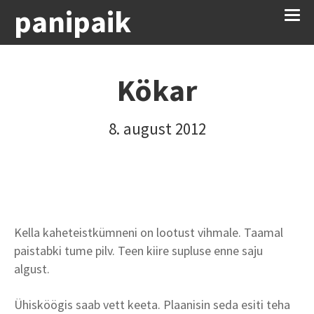
panipaik
Kökar
8. august 2012
Kella kaheteistkümneni on lootust vihmale. Taamal
paistabki tume pilv. Teen kiire supluse enne saju
algust.
Ühisköögis saab vett keeta. Plaanisin seda esiti teha