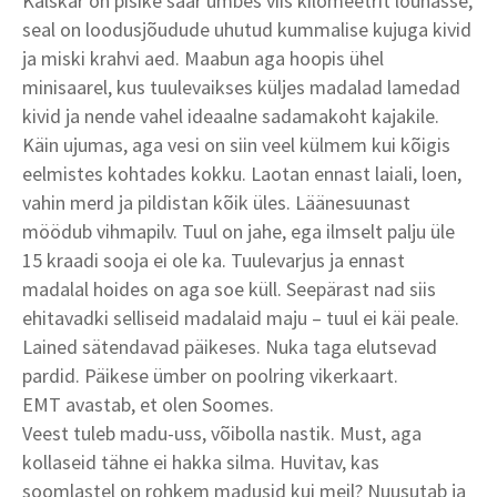
Kälskär on pisike saar umbes viis kilomeetrit lõunasse,
seal on loodusjõudude uhutud kummalise kujuga kivid
ja miski krahvi aed. Maabun aga hoopis ühel
minisaarel, kus tuulevaikses küljes madalad lamedad
kivid ja nende vahel ideaalne sadamakoht kajakile.
Käin ujumas, aga vesi on siin veel külmem kui kõigis
eelmistes kohtades kokku. Laotan ennast laiali, loen,
vahin merd ja pildistan kõik üles. Läänesuunast
möödub vihmapilv. Tuul on jahe, ega ilmselt palju üle
15 kraadi sooja ei ole ka. Tuulevarjus ja ennast
madalal hoides on aga soe küll. Seepärast nad siis
ehitavadki selliseid madalaid maju – tuul ei käi peale.
Lained sätendavad päikeses. Nuka taga elutsevad
pardid. Päikese ümber on poolring vikerkaart.
EMT avastab, et olen Soomes.
Veest tuleb madu-uss, võibolla nastik. Must, aga
kollaseid tähne ei hakka silma. Huvitav, kas
soomlastel on rohkem madusid kui meil? Nuusutab ja