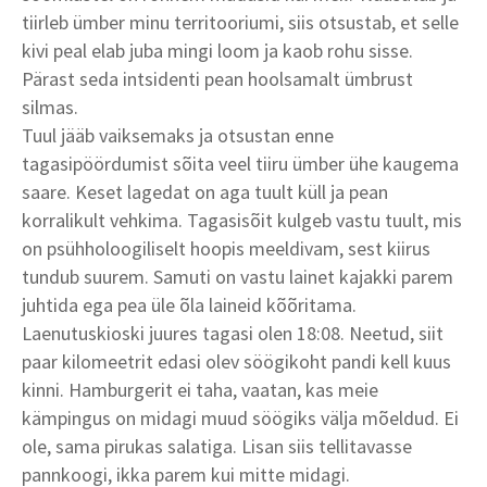
tiirleb ümber minu territooriumi, siis otsustab, et selle
kivi peal elab juba mingi loom ja kaob rohu sisse.
Pärast seda intsidenti pean hoolsamalt ümbrust
silmas.
Tuul jääb vaiksemaks ja otsustan enne
tagasipöördumist sõita veel tiiru ümber ühe kaugema
saare. Keset lagedat on aga tuult küll ja pean
korralikult vehkima. Tagasisõit kulgeb vastu tuult, mis
on psühholoogiliselt hoopis meeldivam, sest kiirus
tundub suurem. Samuti on vastu lainet kajakki parem
juhtida ega pea üle õla laineid kõõritama.
Laenutuskioski juures tagasi olen 18:08. Neetud, siit
paar kilomeetrit edasi olev söögikoht pandi kell kuus
kinni. Hamburgerit ei taha, vaatan, kas meie
kämpingus on midagi muud söögiks välja mõeldud. Ei
ole, sama pirukas salatiga. Lisan siis tellitavasse
pannkoogi, ikka parem kui mitte midagi.