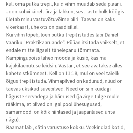
küll oma putka trepil, kuid vihm muudab seda plaani.
Joon kohvi kiirelt ära ja lahkun, sest laste hulk köögis
ületab minu vastuvõtuvõime piiri. Taevas on kaks
vikerkaart, ühe ots on paadisillal.
Kui vihm lõpeb, loen putka trepil istudes läbi Daniel
Vaariku "Praktikaaruande". Püüan itsitada vaikselt, et
endale mitte liigselt tähelepanu tõmmata.
Kämpingupoiss läheb mööda ja küsib, kas ma
kajakilaenutuse leidsin. Vastan, et see avatakse alles
kaheteistkümnest. Kell on 11:18, mul on veel täielik
õigus trepil istuda. Vihmapilved on kadunud, nüüd on
taevas üksikud suvepilved. Need on siin kuidagi
häguste servadega ja hämused (ja ärge tulge mulle
rääkima, et pilved on igal pool ühesugused,
samamoodi on kõik hiinlased ja jaapanlased ühte
nägu).
Raamat läbi, sätin varustuse kokku. Veekindlad kotid,