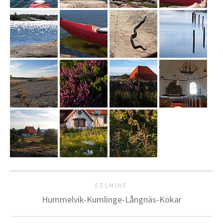
EELMINE
Hummelvik-Kumlinge-Långnäs-Kökar