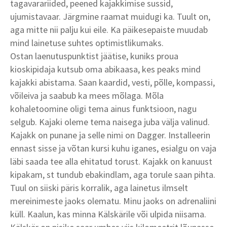
tagavarariided, peened kajakkimise sussid,
ujumistavaar. Järgmine raamat muidugi ka. Tuult on,
aga mitte nii palju kui eile. Ka päikesepaiste muudab
mind lainetuse suhtes optimistlikumaks.
Ostan laenutuspunktist jäätise, kuniks proua
kioskipidaja kutsub oma abikaasa, kes peaks mind
kajakki abistama. Saan kaardid, vesti, põlle, kompassi,
võileiva ja saabub ka mees mõlaga. Mõla
kohaletoomine oligi tema ainus funktsioon, nagu
selgub. Kajaki oleme tema naisega juba välja valinud.
Kajakk on punane ja selle nimi on Dagger. Installeerin
ennast sisse ja võtan kursi kuhu iganes, esialgu on vaja
läbi saada tee alla ehitatud torust. Kajakk on kanuust
kipakam, st tundub ebakindlam, aga torule saan pihta.
Tuul on siiski päris korralik, aga lainetus ilmselt
mereinimeste jaoks olematu. Minu jaoks on adrenaliini
küll. Kaalun, kas minna Kälskärile või ulpida niisama.