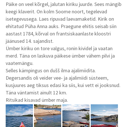
Päike on veel kõrgel, jalutan kiriku juurde. Sees mängib
keegi klaverit. On kolm Soome noort, tegelevad
isetegevusega. Laes ripuvad laevamaketid. Kirik on
ehitatud Püha Anna auks. Praegune ehitis seisab siin
aastast 1784, kõrval on frantsiskaanlaste kloostri
jäänused 14. sajandist.
Ümber kiriku on tore valgus, ronin kividel ja vaatan
merd. Täna on laskuva päikese ümber vähem pilvi ja
vaatemängu.
Selles kämpingus on dušš ilma ajalimiidita.
Degersandis oli veider vee- ja ajalimiidi süsteem,
kusjuures aeg tiksus edasi ka siis, kui vett ei jooksnud.
Täna väntamist ainult 12 km.
Ritsikad kisavad ümber maja.