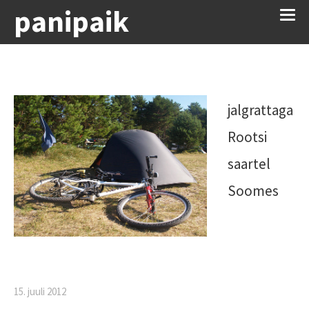
panipaik
jalgrattaga
Rootsi
saartel
Soomes
15. juuli 2012