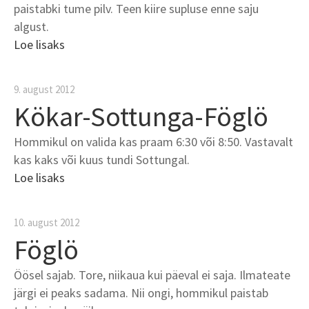
paistabki tume pilv. Teen kiire supluse enne saju
algust.
Loe lisaks
9. august 2012
Kökar-Sottunga-Föglö
Hommikul on valida kas praam 6:30 või 8:50. Vastavalt
kas kaks või kuus tundi Sottungal.
Loe lisaks
10. august 2012
Föglö
Öösel sajab. Tore, niikaua kui päeval ei saja. Ilmateate
järgi ei peaks sadama. Nii ongi, hommikul paistab