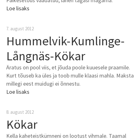
Päikesetõus vaadatud, lähen tagasi magama.
Loe lisaks
7. august 2012
Hummelvik-Kumlinge-
Långnäs-Kökar
Äratus on pool viis, et jõuda poole kuuesele praamile.
Kurt tõuseb ka üles ja toob mulle klaasi mahla. Maksta
millegi eest muidugi ei õnnestu.
Loe lisaks
8. august 2012
Kökar
Kella kaheteistkümneni on lootust vihmale. Taamal