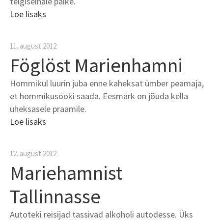
telgiseinale päike.
Loe lisaks
11. august 2012
Föglöst Marienhamni
Hommikul luurin juba enne kaheksat ümber peamaja,
et hommikusööki saada. Eesmärk on jõuda kella
üheksasele praamile.
Loe lisaks
12. august 2012
Mariehamnist
Tallinnasse
Autoteki reisijad tassivad alkoholi autodesse. Üks