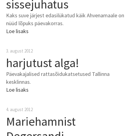
sissejuhatus
Kaks suve järjest edasilükatud käik Ahvenamaale on
nüüd lõpuks päevakorras.
Loe lisaks
3. august 2012
harjutust alga!
Päevakajalised rattasõidukatsetused Tallinna
kesklinnas.
Loe lisaks
4. august 2012
Mariehamnist