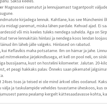
panu. Saksa keeles.
nær Magnasoni raamatut ja lennujaamast tagantpoolt väljud
tsugune.
undmatute kirjadega lennuk. Kahtlane, kas see Münchenini õ
sta midagi paremat, miska lähen pardale. Kehvad ajad. Ei sa
uardessid või mis keeles tuleks nendega suhelda. Aga on Sirp
itud terve lennukitäis hiinlasi ja nendega koos lendan loojuv
läinud ilm läheb jälle valgeks. Hiinlased on rabatud.
, kui Keflavíkis maha potsatame. Ilm on hämar ja jahe. Linnu
d mitmekeelse järjekindlusega, et kell on pool neli, on siis
a bussijaama, kust on hostelini kilomeeter. Jalutan. 20-kil
eest, et peagi hakkaks palav. Õnneks saan pikematel jalgsim
ta.
 24ses toas ja teised ei ole mind ärkvel olles oodanud. Ka
u välja ja taskulampide veheldes tuvastame üheskoos, kus o
rjumusest panna pealamp kergelt kättesaadavasse kohta, ka