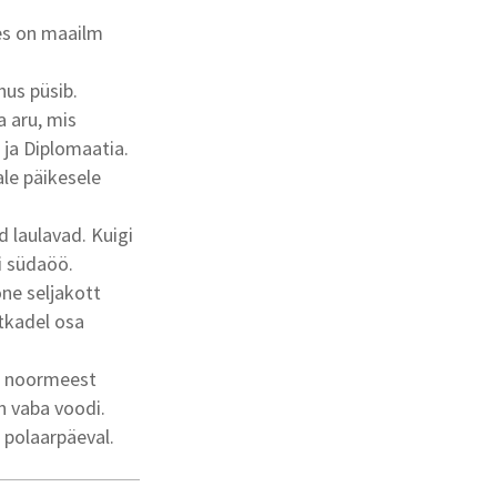
es on maailm
hus püsib.
a aru, mis
 ja Diplomaatia.
ale päikesele
d laulavad. Kuigi
ki südaöö.
one seljakott
atkadel osa
ks noormeest
n vaba voodi.
 polaarpäeval.