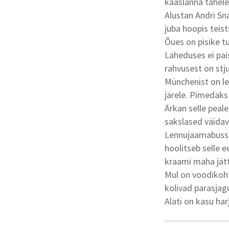
kaaslanna tähele
Alustan Andri S
juba hoopis teis
Õues on pisike t
Läheduses ei pai
rahvusest on stj
Münchenist on le
järele. Pimedaks 
Ärkan selle peale
sakslased väidava
Lennujaamabussig
hoolitseb selle 
kraami maha jät
Mul on voodikoht
kolivad parasjag
Alati on kasu ha