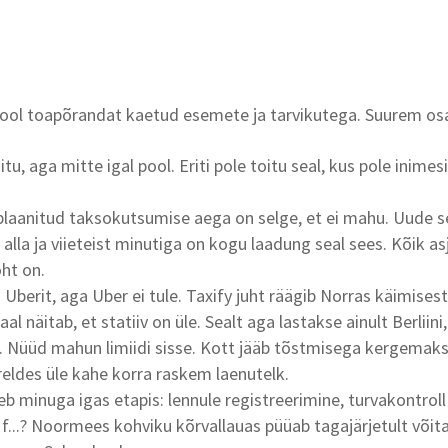
 pool toapõrandat kaetud esemete ja tarvikutega. Suurem osa 
oitu, aga mitte igal pool. Eriti pole toitu seal, kus pole inimesi
plaanitud taksokutsumise aega on selge, et ei mahu. Uude se
 alla ja viieteist minutiga on kogu laadung seal sees. Kõik a
oht on.
Uberit, aga Uber ei tule. Taxify juht räägib Norras käimisest
l näitab, et statiiv on üle. Sealt aga lastakse ainult Berliini
e. Nüüd mahun limiidi sisse. Kott jääb tõstmisega kergemaks
ldes üle kahe korra raskem laenutelk.
 minuga igas etapis: lennule registreerimine, turvakontroll j
f...? Noormees kohviku kõrvallauas püüab tagajärjetult võita 