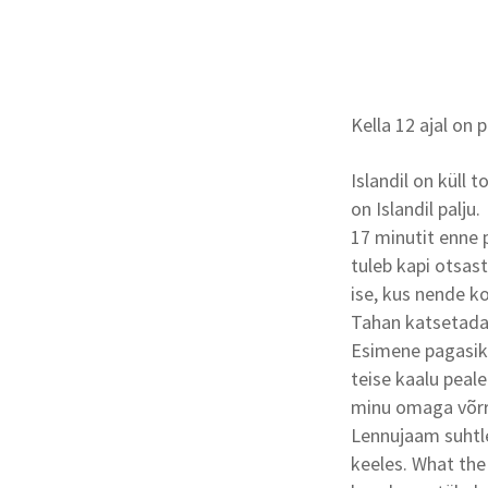
Kella 12 ajal on
Islandil on küll t
on Islandil palju.
17 minutit enne 
tuleb kapi otsast
ise, kus nende k
Tahan katsetada 
Esimene pagasikaa
teise kaalu peal
minu omaga võrre
Lennujaam suhtleb
keeles. What the 