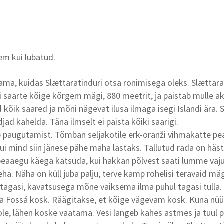
sem kui lubatud.
tama, kuidas Slættaratinduri otsa ronimisega oleks. Slættar
i saarte kõige kõrgem mägi, 880 meetrit, ja paistab mulle a
 kõik saared ja mõni nägevat ilusa ilmaga isegi Islandi ära. 
jad kahelda. Täna ilmselt ei paista kõiki saarigi.
 paugutamist. Tõmban seljakotile erk-oranži vihmakatte pea
kui mind siin jänese pähe maha lastaks. Tallutud rada on häs
n peaaegu käega katsuda, kui hakkan põlvest saati lumme vaj
teha. Näha on küll juba palju, terve kamp rohelisi teravaid m
a tagasi, kavatsusega mõne vaiksema ilma puhul tagasi tulla.
ära Fossá kosk. Räägitakse, et kõige vägevam kosk. Kuna nüü
ole, lähen koske vaatama. Vesi langeb kahes astmes ja tuul p