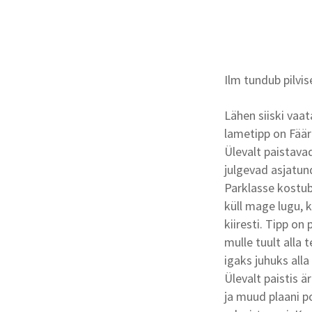
Ilm tundub pilvi
Lähen siiski vaa
lametipp on Fäär
Ülevalt paistavad
julgevad asjatund
Parklasse kostub
küll mage lugu, 
kiiresti. Tipp o
mulle tuult alla 
igaks juhuks all
Ülevalt paistis 
ja muud plaani p