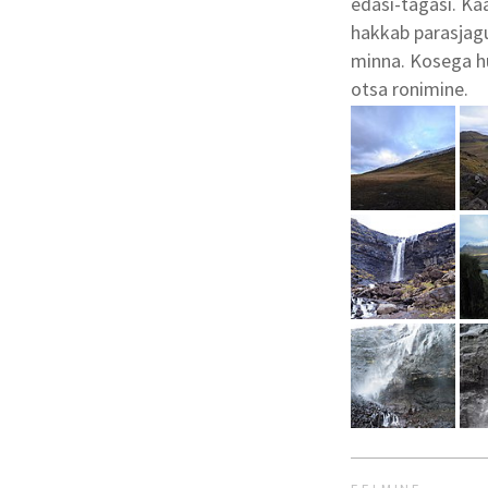
edasi-tagasi. Ka
hakkab parasjagu
minna. Kosega hu
otsa ronimine.