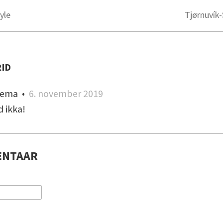
yle
Tjørnuvík
ID
aema
•
6. november 2019
d ikka!
ENTAAR