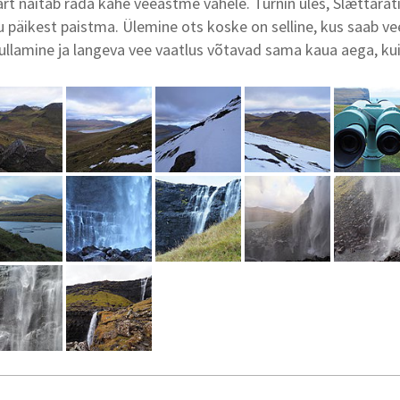
art näitab rada kahe veeastme vahele. Turnin üles, Slættarat
 päikest paistma. Ülemine ots koske on selline, kus saab v
llamine ja langeva vee vaatlus võtavad sama kaua aega, kui