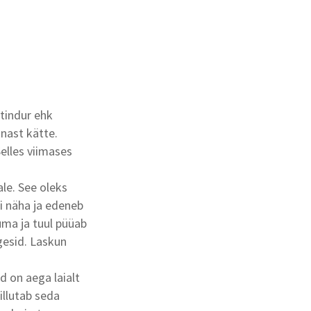
atindur ehk
knast kätte.
Selles viimases
le. See oleks
ti näha ja edeneb
uma ja tuul püüab
ägesid. Laskun
d on aega laialt
illutab seda