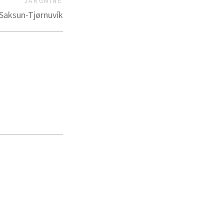
JÄRGMINE
-Saksun-Tjørnuvík