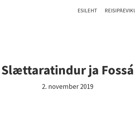
ESILEHT
REISIPÄEVIK
Slættaratindur ja Fossá
2. november 2019