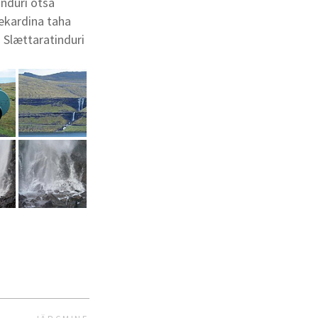
induri otsa
eekardina taha
 Slættaratinduri