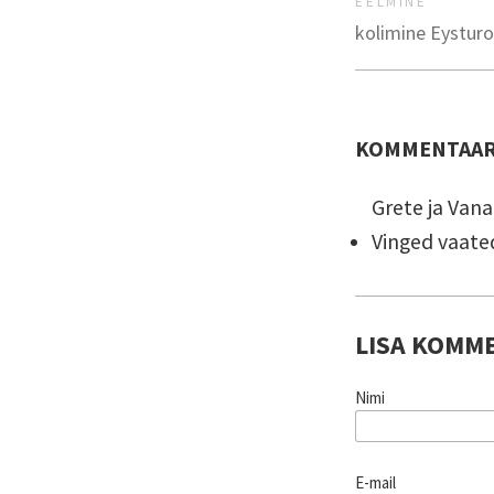
EELMINE
kolimine Eysturo
KOMMENTAAR
Grete ja Van
Vinged vaate
LISA KOMM
Nimi
E-mail