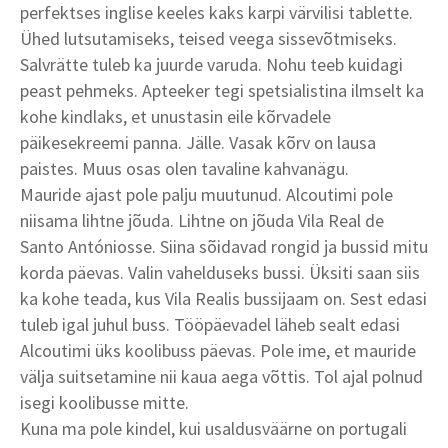
perfektses inglise keeles kaks karpi värvilisi tablette.
Ühed lutsutamiseks, teised veega sissevõtmiseks.
Salvrätte tuleb ka juurde varuda. Nohu teeb kuidagi
peast pehmeks. Apteeker tegi spetsialistina ilmselt ka
kohe kindlaks, et unustasin eile kõrvadele
päikesekreemi panna. Jälle. Vasak kõrv on lausa
paistes. Muus osas olen tavaline kahvanägu.
Mauride ajast pole palju muutunud. Alcoutimi pole
niisama lihtne jõuda. Lihtne on jõuda Vila Real de
Santo Antóniosse. Siina sõidavad rongid ja bussid mitu
korda päevas. Valin vahelduseks bussi. Üksiti saan siis
ka kohe teada, kus Vila Realis bussijaam on. Sest edasi
tuleb igal juhul buss. Tööpäevadel läheb sealt edasi
Alcoutimi üks koolibuss päevas. Pole ime, et mauride
välja suitsetamine nii kaua aega võttis. Tol ajal polnud
isegi koolibusse mitte.
Kuna ma pole kindel, kui usaldusväärne on portugali