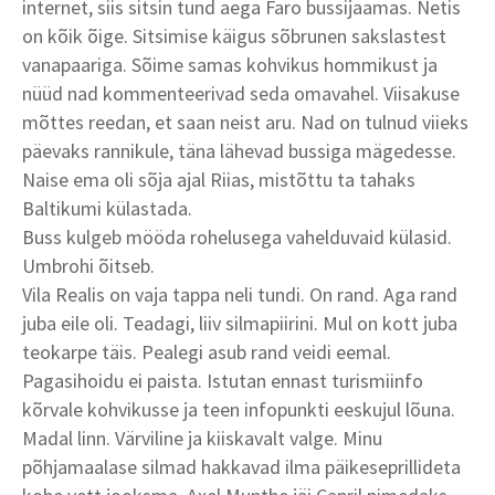
internet, siis sitsin tund aega Faro bussijaamas. Netis
on kõik õige. Sitsimise käigus sõbrunen sakslastest
vanapaariga. Sõime samas kohvikus hommikust ja
nüüd nad kommenteerivad seda omavahel. Viisakuse
mõttes reedan, et saan neist aru. Nad on tulnud viieks
päevaks rannikule, täna lähevad bussiga mägedesse.
Naise ema oli sõja ajal Riias, mistõttu ta tahaks
Baltikumi külastada.
Buss kulgeb mööda rohelusega vahelduvaid külasid.
Umbrohi õitseb.
Vila Realis on vaja tappa neli tundi. On rand. Aga rand
juba eile oli. Teadagi, liiv silmapiirini. Mul on kott juba
teokarpe täis. Pealegi asub rand veidi eemal.
Pagasihoidu ei paista. Istutan ennast turismiinfo
kõrvale kohvikusse ja teen infopunkti eeskujul lõuna.
Madal linn. Värviline ja kiiskavalt valge. Minu
põhjamaalase silmad hakkavad ilma päikeseprillideta