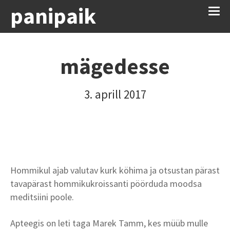
panipaik
mägedesse
3. aprill 2017
Hommikul ajab valutav kurk köhima ja otsustan pärast
tavapärast hommikukroissanti pöörduda moodsa
meditsiini poole.
Apteegis on leti taga Marek Tamm, kes müüb mulle