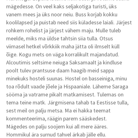
mägedesse. On veel kaks seljakotiga turisti, üks
vanem mees ja üks noor neiu. Buss korjab kokku
koolilapsed ja puistab need siis küladesse laiali. Järjest
rohkem rohelist ja järjest vähem maju. Mulle tuleb
meelde, miks ma üldse tahtsin siia tulla. Otsus
viimasel hetkel võrkkiik maha jätta oli ilmselt küll
õige. Kogu mets on väga korralikult majandatud.
Alcoutimis seltsime neiuga Saksamaalt ja kindluse
poolt tulev prantsuse daam haagib meid sappa
minekuks hosteli suunas. Hostel on basseiniga, minu
toa rõdult vaade jõele ja Hispaaniale. Läheme Saraga
sööma ja vatrame pikalt matkamisest. Tulemas on
tema teine matk. Järgmisena tahab ta Eestisse tulla,
sest meil on palju metsa. Ma ei hakka teemat
kommenteerima, räägin parem sääskedest.
Mägedes on palju soojem kui all mere ääres.
Hommikul ära surnud tahvel ärkab jälle ellu.