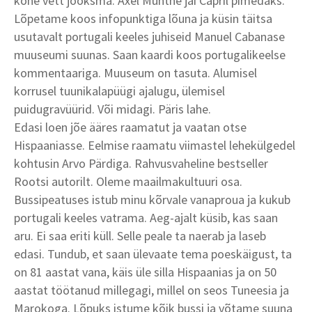
kohe vett jooksma. Axel Munthe jäi Capril pimedaks.
Lõpetame koos infopunktiga lõuna ja küsin täitsa
usutavalt portugali keeles juhiseid Manuel Cabanase
muuseumi suunas. Saan kaardi koos portugalikeelse
kommentaariga. Muuseum on tasuta. Alumisel
korrusel tuunikalapüügi ajalugu, ülemisel
puidugravüürid. Või midagi. Päris lahe.
Edasi loen jõe ääres raamatut ja vaatan otse
Hispaaniasse. Eelmise raamatu viimastel lehekülgedel
kohtusin Arvo Pärdiga. Rahvusvaheline bestseller
Rootsi autorilt. Oleme maailmakultuuri osa.
Bussipeatuses istub minu kõrvale vanaproua ja kukub
portugali keeles vatrama. Aeg-ajalt küsib, kas saan
aru. Ei saa eriti küll. Selle peale ta naerab ja laseb
edasi. Tundub, et saan ülevaate tema poeskäigust, ta
on 81 aastat vana, käis üle silla Hispaanias ja on 50
aastat töötanud millegagi, millel on seos Tuneesia ja
Marokoga. Lõpuks istume kõik bussi ja võtame suuna