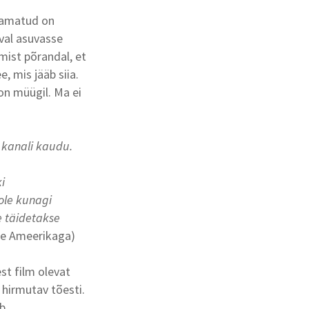
raamatud on
val asuvasse
mist põrandal, et
, mis jääb siia.
on müügil. Ma ei
 kanali kaudu.
ki
ole kunagi
e täidetakse
se Ameerikaga)
st film olevat
 hirmutav tõesti.
b.