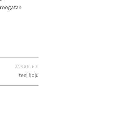
s röögatan
JÄRGMINE
teel koju