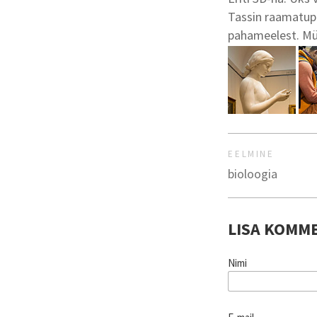
Tassin raamatupa
pahameelest. Müü
EELMINE
bioloogia
LISA KOMM
Nimi