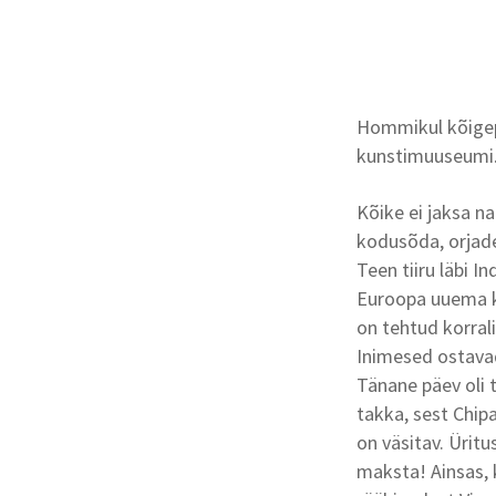
Hommikul kõigep
kunstimuuseumi
Kõike ei jaksa n
kodusõda, orjade
Teen tiiru läbi In
Euroopa uuema ku
on tehtud korrali
Inimesed ostavad 
Tänane päev oli t
takka, sest Chip
on väsitav. Ürit
maksta! Ainsas, 