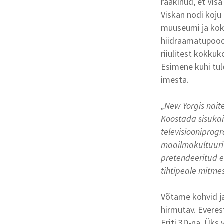
rääkinud, et Visa
Viskan nodi koju
muuseumi ja kokk
hiidraamatupoodi
riiulitest kokkuk
Esimene kuhi tul
imesta.
„New Yorgis näit
Koostada sisukai
televisiooniprogr
maailmakultuuri 
pretendeeritud e
tihtipeale mitme
Võtame kohvid ja
hirmutav. Everes
Eriti 3D-na. Üks 