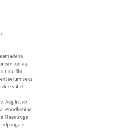
oli
i teemadena
onismi on ka.
e tiiru läbi
rienteerumiseks
vlite vahel.
e. Aeg litsub
ta. Poodlemine
saa Maestroga
veedpangale