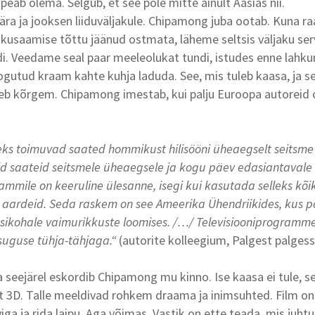
 peab olema. Selgub, et see pole mitte ainult Aasias nii.
 ära ja jooksen liiduväljakule. Chipamong juba ootab. Kuna 
usaamise tõttu jäänud ostmata, läheme seltsis väljaku ser
. Veedame seal paar meeleolukat tundi, istudes enne lahku
ogutud kraam kahte kuhja laduda. See, mis tuleb kaasa, ja see
eb kõrgem. Chipamong imestab, kui palju Euroopa autoreid 
eks toimuvad saated hommikust hilisööni üheaegselt seitsme
d saateid seitsmele üheaegsele ja kogu päev edasiantavale
ammile on keeruline ülesanne, isegi kui kasutada selleks kõi
aardeid. Seda raskem on see Ameerika Ühendriikides, kus p
sikohale vaimurikkuste loomises. /…/ Televisiooniprogramm
suguse tühja-tähjaga.“
(autorite kolleegium, Palgest palges
 seejärel eskordib Chipamong mu kinno. Ise kaasa ei tule, se
t 3D. Talle meeldivad rohkem draama ja inimsuhted. Film on
viga ja rida laipu. Aga võimas. Vastik on ette teada, mis juhtu