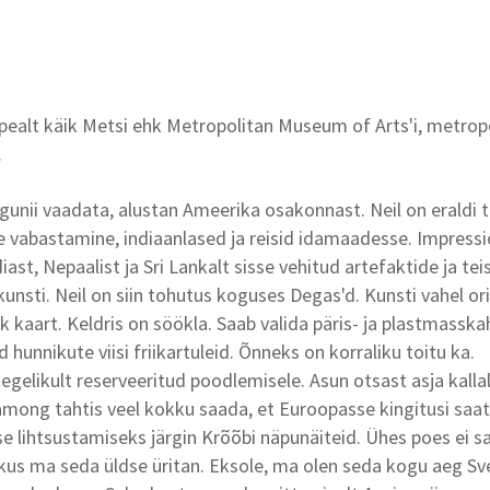
ealt käik Metsi ehk Metropolitan Museum of Arts'i, metrop
.
agunii vaadata, alustan Ameerika osakonnast. Neil on erald
 vabastamine, indiaanlased ja reisid idamaadesse. Impressi
diast, Nepaalist ja Sri Lankalt sisse vehitud artefaktide ja teis
nsti. Neil on siin tohutus koguses Degas'd. Kunsti vahel o
k kaart. Keldris on söökla. Saab valida päris- ja plastmasskah
hunnikute viisi friikartuleid. Õnneks on korraliku toitu ka.
egelikult reserveeritud poodlemisele. Asun otsast asja kallal
among tahtis veel kokku saada, et Euroopasse kingitusi saa
use lihtsustamiseks järgin Krõõbi näpunäiteid. Ühes poes ei 
kus ma seda üldse üritan. Eksole, ma olen seda kogu aeg S