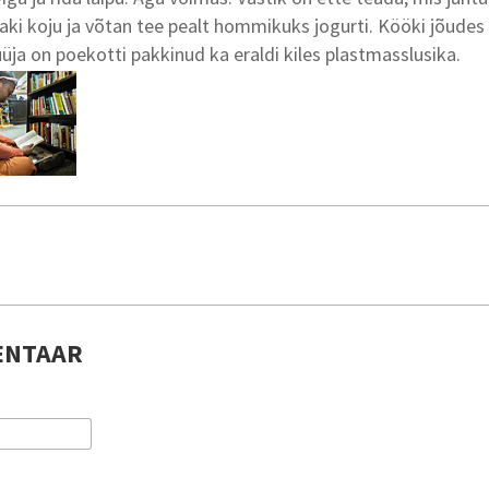
ki koju ja võtan tee pealt hommikuks jogurti. Kööki jõude
ja on poekotti pakkinud ka eraldi kiles plastmasslusika.
ENTAAR