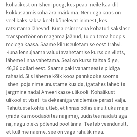
kohalikest on Isheni poeg, kes peab meile kaardil
kokkusaamiskoha ära märkima. Nendega koos on
veel kaks saksa keelt kõnelevat inimest, kes
ratsutama lähevad. Kuna esimesena kohatud sakslase
transportöör on magama jäänud, tuleb tema hoopis
meiega kaasa. Saame kiiruseületamise eest trahvi.
Kuna lennujaama valuutavahetamise kurss on vilets,
läheme linna vahetama. Seal on kurss täitsa õige,
46,36 dollari eest. Saame paki vanameeste pildiga
rahasid. Siis läheme kõik koos pannkooke sööma.
Isheni poja nime unustame küsida, igatahes läheb ta
järgmine nädal Ameerikasse ülikooli. Kohalikust
ülikoolist visati ta dekaaniga vaidlemise pärast välja.
Rahutuste kohta ütleb, et linnas põles ainult üks maja
(mida ka möödasõites nägime), uudistes näidati aga
nii, nagu oleks põlenud pool linna. Teatab veendunult,
et küll me näeme, see on väga rahulik maa.