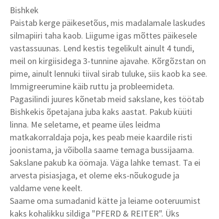
Bishkek
Paistab kerge päikesetõus, mis madalamale laskudes
silmapiiri taha kaob. Liigume igas mõttes päikesele
vastassuunas. Lend kestis tegelikult ainult 4 tundi,
meil on kirgiisidega 3-tunnine ajavahe. Kõrgõzstan on
pime, ainult lennuki tiival sirab tuluke, siis kaob ka see.
Immigreerumine käib ruttu ja probleemideta.
Pagasilindi juures kõnetab meid sakslane, kes töötab
Bishkekis õpetajana juba kaks aastat. Pakub küüti
linna. Me seletame, et peame üles leidma
matkakorraldaja poja, kes peab meie kaardile risti
joonistama, ja võibolla saame temaga bussijaama.
Sakslane pakub ka öömaja. Väga lahke temast. Ta ei
arvesta pisiasjaga, et oleme eks-nõukogude ja
valdame vene keelt.
Saame oma sumadanid kätte ja leiame ooteruumist
kaks kohalikku sildiga "PFERD & REITER". Üks