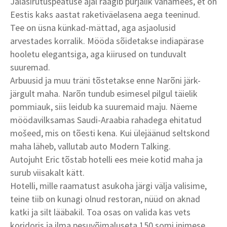
Jalasirutuspeatuse ajal räägib purjalik vanamees, et on
Eestis kaks aastat raketiväelasena aega teeninud.
Tee on üsna künkad-mättad, aga asjaolusid
arvestades korralik. Mööda sõidetakse indiapärase
hooletu elegantsiga, aga kiirused on tunduvalt
suuremad.
Arbuusid ja muu träni tõstetakse enne Narõni järk-
järgult maha. Narõn tundub esimesel pilgul täielik
pommiauk, siis leidub ka suuremaid maju. Näeme
möödavilksamas Saudi-Araabia rahadega ehitatud
mošeed, mis on tõesti kena. Kui ülejäänud seltskond
maha läheb, vallutab auto Modern Talking.
Autojuht Eric tõstab hotelli ees meie kotid maha ja
surub viisakalt kätt.
Hotelli, mille raamatust asukoha järgi välja valisime,
teine tiib on kunagi olnud restoran, nüüd on aknad
katki ja silt lääbakil. Toa osas on valida kas vets
koridoris ja ilma pesuvõimaluseta 150 somi inimese