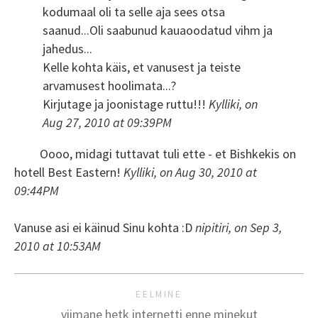
kodumaal oli ta selle aja sees otsa
saanud...Oli saabunud kauaoodatud vihm ja
jahedus...
Kelle kohta käis, et vanusest ja teiste
arvamusest hoolimata...?
Kirjutage ja joonistage ruttu!!!
Kylliki, on
Aug 27, 2010 at 09:39PM
Oooo, midagi tuttavat tuli ette - et Bishkekis on
hotell Best Eastern!
Kylliki, on Aug 30, 2010 at
09:44PM
Vanuse asi ei käinud Sinu kohta :D
nipitiri, on Sep 3,
2010 at 10:53AM
EELMINE
viimane hetk internetti enne minekut