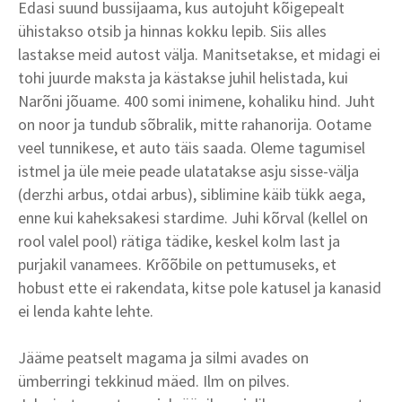
Edasi suund bussijaama, kus autojuht kõigepealt
ühistakso otsib ja hinnas kokku lepib. Siis alles
lastakse meid autost välja. Manitsetakse, et midagi ei
tohi juurde maksta ja kästakse juhil helistada, kui
Narõni jõuame. 400 somi inimene, kohaliku hind. Juht
on noor ja tundub sõbralik, mitte rahanorija. Ootame
veel tunnikese, et auto täis saada. Oleme tagumisel
istmel ja üle meie peade ulatatakse asju sisse-välja
(derzhi arbus, otdai arbus), siblimine käib tükk aega,
enne kui kaheksakesi stardime. Juhi kõrval (kellel on
rool valel pool) rätiga tädike, keskel kolm last ja
purjakil vanamees. Krõõbile on pettumuseks, et
hobust ette ei rakendata, kitse pole katusel ja kanasid
ei lenda kahte lehte.
Jääme peatselt magama ja silmi avades on
ümberringi tekkinud mäed. Ilm on pilves.