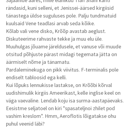
Sajaanide ääres, mille elanikud Tian Shani kanti
rändasid, kuni selleni, et Jenissei-äärsed kirgiisid
tänastega üldse suguluses pole. Palju tundmatuid
kuulsaid Vene teadlasi arvab seda kõike.
Kõlab vali vene disko, Krõõp avastab aeglust.
Diskuteerime rahvaste tekke ja muu elu üle.
Muuhulgas jõuame järeldusele, et vanuse või muude
otsitud põhjuste pärast midagi tegemata jätta on
äärmiselt nõme ja tänamatu.
Pardaleminekuga on pikk viivitus. F-terminalis pole
endiselt tabloosid ega kelli.
Kui lõpuks lennukisse lastakse, on Krõõbi kõrval
uudishimulik kirgiis Ameerikast, kelle inglise keel on
väga vaevaline. Lendab koju isa surma-aastapäevaks.
Eesistme seljatoel on kiri "spasateljnoi zhilet pod
vashim kreslom". Hmm, Aeroflotis lõigatakse ohu
puhul veenid läbi?