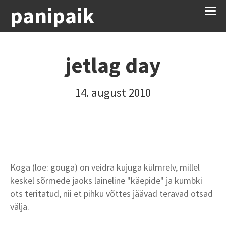
panipaik
jetlag day
14. august 2010
Koga (loe: gouga) on veidra kujuga külmrelv, millel
keskel sõrmede jaoks laineline "käepide" ja kumbki
ots teritatud, nii et pihku võttes jäävad teravad otsad
välja.