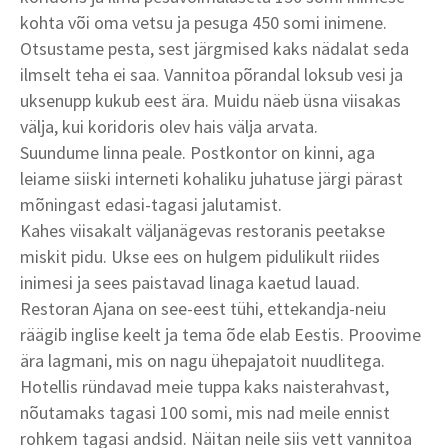
kohta või oma vetsu ja pesuga 450 somi inimene.
Otsustame pesta, sest järgmised kaks nädalat seda
ilmselt teha ei saa. Vannitoa põrandal loksub vesi ja
uksenupp kukub eest ära. Muidu näeb üsna viisakas
välja, kui koridoris olev hais välja arvata.
Suundume linna peale. Postkontor on kinni, aga
leiame siiski interneti kohaliku juhatuse järgi pärast
mõningast edasi-tagasi jalutamist.
Kahes viisakalt väljanägevas restoranis peetakse
miskit pidu. Ukse ees on hulgem pidulikult riides
inimesi ja sees paistavad linaga kaetud lauad.
Restoran Ajana on see-eest tühi, ettekandja-neiu
räägib inglise keelt ja tema õde elab Eestis. Proovime
ära lagmani, mis on nagu ühepajatoit nuudlitega.
Hotellis ründavad meie tuppa kaks naisterahvast,
nõutamaks tagasi 100 somi, mis nad meile ennist
rohkem tagasi andsid. Näitan neile siis vett vannitoa