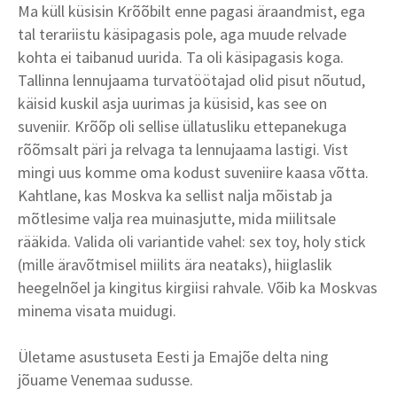
Ma küll küsisin Krõõbilt enne pagasi äraandmist, ega
tal terariistu käsipagasis pole, aga muude relvade
kohta ei taibanud uurida. Ta oli käsipagasis koga.
Tallinna lennujaama turvatöötajad olid pisut nõutud,
käisid kuskil asja uurimas ja küsisid, kas see on
suveniir. Krõõp oli sellise üllatusliku ettepanekuga
rõõmsalt päri ja relvaga ta lennujaama lastigi. Vist
mingi uus komme oma kodust suveniire kaasa võtta.
Kahtlane, kas Moskva ka sellist nalja mõistab ja
mõtlesime valja rea muinasjutte, mida miilitsale
rääkida. Valida oli variantide vahel: sex toy, holy stick
(mille äravõtmisel miilits ära neataks), hiiglaslik
heegelnõel ja kingitus kirgiisi rahvale. Võib ka Moskvas
minema visata muidugi.
Ületame asustuseta Eesti ja Emajõe delta ning
jõuame Venemaa sudusse.