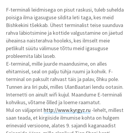
F-terminali leidmisega on pisut raskusi, tuleb suhelda
poisiga ilma igasuguse sildita leti taga, kes meid
Bishkekini tšekkab. Ühest terminalist teise suunduva
rahva läbiotsimine ja kottide valgustamine on jäetud
üheainsa naisterahva hooleks, kes ilmselt meie
petlikult süütu välimuse tõttu meid igasuguse
probleemita läbi laseb.
E-terminal, mille juurde maandusime, on alles
ehitamisel, seal on palju tühja ruumi ja kohvik. F-
terminal on paksult rahvast täis ja palav, õhku pole.
Tunnen ära Iiri pubi, milles UlanBaatari lendu ootasin.
Internetti on ainult wifi kujul. Maandume E-terminali
kohvikus, võtame õlled ja loeme raamatut.
Mul on väljaprint
http://www.kyrgyz.ru
-lehelt, millest
saan teada, et kirgiiside ilmumise kohta on hulgem
erinevaid versioone, alates 9. sajandi kaganaadist