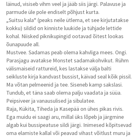
läinud, visiseb vihm veel ja jääb siis järgi. Palavuse ja
parmude üle pole endiselt põhjust kurta.
„Suitsu kala“ (peaks neile ütlema, et see kirjutatakse
kokku) sildid on kinniste luukide ja tühjade lettide
kohal. Niisked piknikupingid ootavad õitest lookas
õunapuude all.
Mustvee. Sadamas peab olema kahvliga mees. Ongi.
Parasjagu avatakse Monstet sadamakohvikut. Rühm
välismaiseid rattureid, kes lastakse välja balti
seikluste kirja kandvast bussist, käivad seal kõik pissil.
Ma võtan pelmeenid ja tee. Siseneb kamp sakslasi.
Tundub, et täna saab olema palju vaadata ja süüa.
Peipsiveer ja vanausulised ja sibulatee.
Raja, Kükita, Tiheda ja Kasepää on ühes pikas rivis.
Ega muidu ei saagi aru, millal üks lõpeb ja järgmine
algab kui bussipeatuse sildi järgi. Inimesed kõpitsevad
oma elamiste kallal või peavad vihast võitlust muru ja