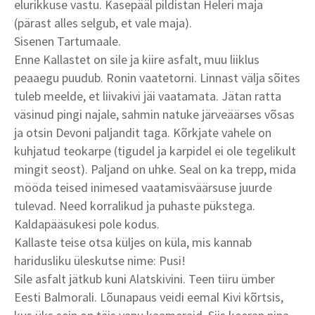
elurikkuse vastu. Kasepääl pildistan Heleri maja
(pärast alles selgub, et vale maja).
Sisenen Tartumaale.
Enne Kallastet on sile ja kiire asfalt, muu liiklus
peaaegu puudub. Ronin vaatetorni. Linnast välja sõites
tuleb meelde, et liivakivi jäi vaatamata. Jätan ratta
väsinud pingi najale, sahmin natuke järveäärses võsas
ja otsin Devoni paljandit taga. Kõrkjate vahele on
kuhjatud teokarpe (tigudel ja karpidel ei ole tegelikult
mingit seost). Paljand on uhke. Seal on ka trepp, mida
mööda teised inimesed vaatamisväärsuse juurde
tulevad. Need korralikud ja puhaste pükstega.
Kaldapääsukesi pole kodus.
Kallaste teise otsa küljes on küla, mis kannab
haridusliku üleskutse nime: Pusi!
Sile asfalt jätkub kuni Alatskivini. Teen tiiru ümber
Eesti Balmorali. Lõunapaus veidi eemal Kivi kõrtsis,