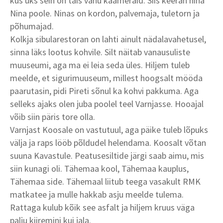
kus üks sein on täis vanu kaameraid. Siis keeran nina
Nina poole. Ninas on kordon, palvemaja, tuletorn ja
põhumajad.
Kolkja sibularestoran on lahti ainult nädalavahetusel,
sinna läks lootus kohvile. Silt näitab vanausuliste
muuseumi, aga ma ei leia seda üles. Hiljem tuleb
meelde, et sigurimuuseum, millest hoogsalt mööda
paarutasin, pidi Pireti sõnul ka kohvi pakkuma. Aga
selleks ajaks olen juba poolel teel Varnjasse. Hooajal
võib siin päris tore olla.
Varnjast Koosale on vastutuul, aga päike tuleb lõpuks
välja ja raps lööb põldudel helendama. Koosalt võtan
suuna Kavastule. Peatusesiltide järgi saab aimu, mis
siin kunagi oli. Tähemaa kool, Tähemaa kauplus,
Tähemaa side. Tähemaal liitub teega vasakult RMK
matkatee ja mulle hakkab asju meelde tulema.
Rattaga kulub kõik see asfalt ja hiljem kruus väga
palju kiiremini kui jala.