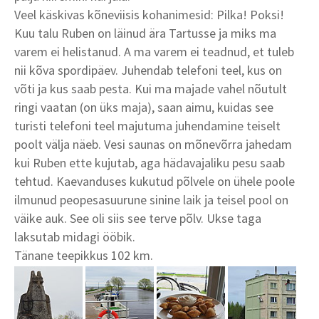
Veel käskivas kõneviisis kohanimesid: Pilka! Poksi!
Kuu talu Ruben on läinud ära Tartusse ja miks ma
varem ei helistanud. A ma varem ei teadnud, et tuleb
nii kõva spordipäev. Juhendab telefoni teel, kus on
võti ja kus saab pesta. Kui ma majade vahel nõutult
ringi vaatan (on üks maja), saan aimu, kuidas see
turisti telefoni teel majutuma juhendamine teiselt
poolt välja näeb. Vesi saunas on mõnevõrra jahedam
kui Ruben ette kujutab, aga hädavajaliku pesu saab
tehtud. Kaevanduses kukutud põlvele on ühele poole
ilmunud peopesasuurune sinine laik ja teisel pool on
väike auk. See oli siis see terve põlv. Ukse taga
laksutab midagi ööbik.
Tänane teepikkus 102 km.