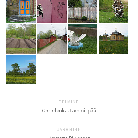
EELMINE
Gorodenka-Tammispää
JÄRGMINE