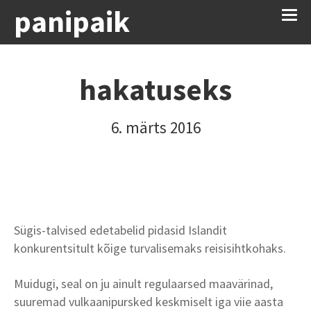
panipaik
hakatuseks
6. märts 2016
Sügis-talvised edetabelid pidasid Islandit
konkurentsitult kõige turvalisemaks reisisihtkohaks.
Muidugi, seal on ju ainult regulaarsed maavärinad,
suuremad vulkaanipursked keskmiselt iga viie aasta