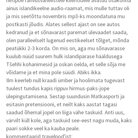
netipoe rahvusvahelistele klientidele avatud osakonna
ainus islandikeelne audio-raamat, mis mulle tuttav oli
ja mis seetõttu novembris mp3-ks moondatuna mu
postkasti jõudis. Alates sellest ajast on see autos
kedranud ja et sõnavarast paremat ülevaadet saada,
olen paralleelselt lugenud eestikeelset tõlget, mõnda
peatükki 2-3 korda. On mis on, aga mu sõnavarasse
kuulub nüüd suurem hulk islandipärase hääldusega
Tšehhi kohanimesid ja oskan öelda, et selle sõja me
võidame ja et mina pole süüdi. Abiks ikka.
Ilm keerleb null kraadi ümber ja hoolimata tugevast
tuulest tundus kapis rippuv hirmus-paks-jope
ülepingutamisena. Sestap suundusin Matkasporti ja
esitasin pretensiooni, et neilt kaks aastat tagasi
saadud õhemal jopel on liiga vähe taskuid. Anti uus,
värvilt küll kole, aga taskuid see-eest nagu muda, kaks
paari sokke veel ka kauba peale.
kommentaarid travelpod'ist
: