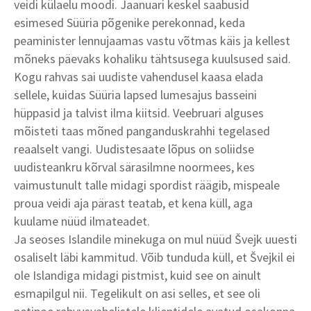
veidi külaelu moodi. Jaanuari keskel saabusid
esimesed Süüria põgenike perekonnad, keda
peaminister lennujaamas vastu võtmas käis ja kellest
mõneks päevaks kohaliku tähtsusega kuulsused said.
Kogu rahvas sai uudiste vahendusel kaasa elada
sellele, kuidas Süüria lapsed lumesajus basseini
hüppasid ja talvist ilma kiitsid. Veebruari alguses
mõisteti taas mõned panganduskrahhi tegelased
reaalselt vangi. Uudistesaate lõpus on soliidse
uudisteankru kõrval särasilmne noormees, kes
vaimustunult talle midagi spordist räägib, mispeale
proua veidi aja pärast teatab, et kena küll, aga
kuulame nüüd ilmateadet.
Ja seoses Islandile minekuga on mul nüüd Švejk uuesti
osaliselt läbi kammitud. Võib tunduda küll, et Švejkil ei
ole Islandiga midagi pistmist, kuid see on ainult
esmapilgul nii. Tegelikult on asi selles, et see oli