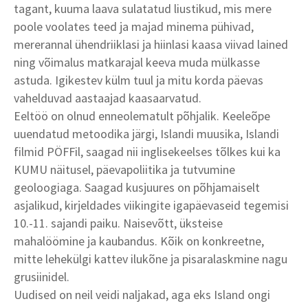
tagant, kuuma laava sulatatud liustikud, mis mere
poole voolates teed ja majad minema pühivad,
mererannal ühendriiklasi ja hiinlasi kaasa viivad lained
ning võimalus matkarajal keeva muda mülkasse
astuda. Igikestev külm tuul ja mitu korda päevas
vahelduvad aastaajad kaasaarvatud.
Eeltöö on olnud enneolematult põhjalik. Keeleõpe
uuendatud metoodika järgi, Islandi muusika, Islandi
filmid PÖFFil, saagad nii inglisekeelses tõlkes kui ka
KUMU näitusel, päevapoliitika ja tutvumine
geoloogiaga. Saagad kusjuures on põhjamaiselt
asjalikud, kirjeldades viikingite igapäevaseid tegemisi
10.-11. sajandi paiku. Naisevõtt, üksteise
mahalöömine ja kaubandus. Kõik on konkreetne,
mitte lehekülgi kattev ilukõne ja pisaralaskmine nagu
grusiinidel.
Uudised on neil veidi naljakad, aga eks Island ongi