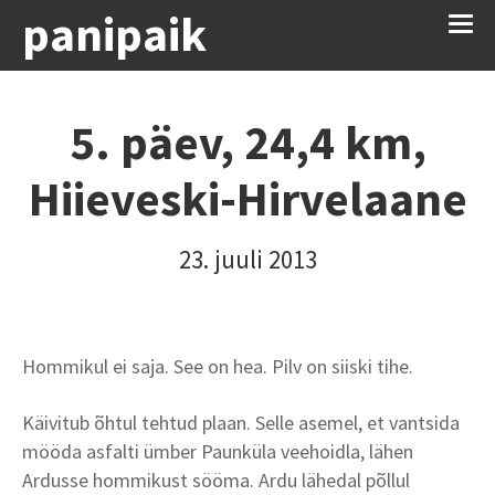
panipaik
5. päev, 24,4 km,
Hiieveski-Hirvelaane
23. juuli 2013
Hommikul ei saja. See on hea. Pilv on siiski tihe.
Käivitub õhtul tehtud plaan. Selle asemel, et vantsida
mööda asfalti ümber Paunküla veehoidla, lähen
Ardusse hommikust sööma. Ardu lähedal põllul