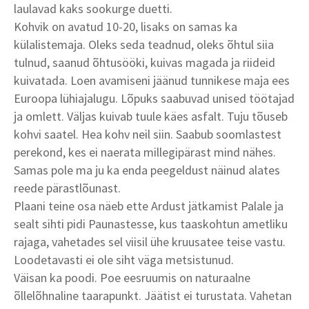
laulavad kaks sookurge duetti.
Kohvik on avatud 10-20, lisaks on samas ka
külalistemaja. Oleks seda teadnud, oleks õhtul siia
tulnud, saanud õhtusööki, kuivas magada ja riideid
kuivatada. Loen avamiseni jäänud tunnikese maja ees
Euroopa lühiajalugu. Lõpuks saabuvad unised töötajad
ja omlett. Väljas kuivab tuule käes asfalt. Tuju tõuseb
kohvi saatel. Hea kohv neil siin. Saabub soomlastest
perekond, kes ei naerata millegipärast mind nähes.
Samas pole ma ju ka enda peegeldust näinud alates
reede pärastlõunast.
Plaani teine osa näeb ette Ardust jätkamist Palale ja
sealt sihti pidi Paunastesse, kus taaskohtun ametliku
rajaga, vahetades sel viisil ühe kruusatee teise vastu.
Loodetavasti ei ole siht väga metsistunud.
Väisan ka poodi. Poe eesruumis on naturaalne
õllelõhnaline taarapunkt. Jäätist ei turustata. Vahetan