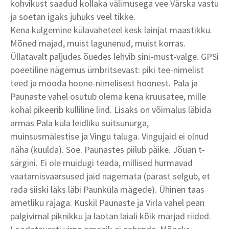
kohvikust saadud kollaka välimusega vee Värska vastu
ja soetan igaks juhuks veel tikke.
Kena kulgemine külavaheteel kesk lainjat maastikku.
Mõned majad, muist lagunenud, muist korras.
Üllatavalt paljudes õuedes lehvib sini-must-valge. GPSi
poeetiline nägemus ümbritsevast: piki tee-nimelist
teed ja mööda hoone-nimelisest hoonest. Pala ja
Paunaste vahel osutub olema kena kruusatee, mille
kohal pikeerib kulliline lind. Lisaks on võimalus läbida
armas Pala küla leidliku suitsunurga,
muinsusmälestise ja Vingu taluga. Vingujaid ei olnud
näha (kuulda). Soe. Paunastes piilub päike. Jõuan t-
särgini. Ei ole muidugi teada, millised hurmavad
vaatamisväärsused jäid nägemata (pärast selgub, et
rada siiski läks läbi Paunküla mägede). Ühinen taas
ametliku rajaga. Kuskil Paunaste ja Virla vahel pean
palgivirnal piknikku ja laotan laiali kõik märjad riided.