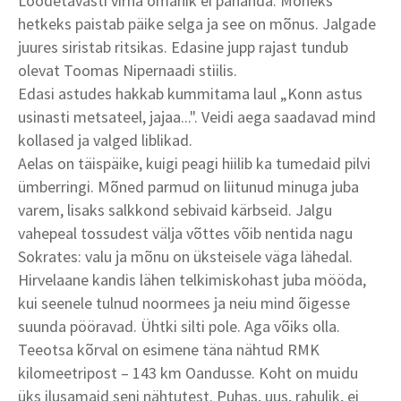
Loodetavasti virna omanik ei pahanda. Mõneks
hetkeks paistab päike selga ja see on mõnus. Jalgade
juures siristab ritsikas. Edasine jupp rajast tundub
olevat Toomas Nipernaadi stiilis.
Edasi astudes hakkab kummitama laul „Konn astus
usinasti metsateel, jajaa...". Veidi aega saadavad mind
kollased ja valged liblikad.
Aelas on täispäike, kuigi peagi hiilib ka tumedaid pilvi
ümberringi. Mõned parmud on liitunud minuga juba
varem, lisaks salkkond sebivaid kärbseid. Jalgu
vahepeal tossudest välja võttes võib nentida nagu
Sokrates: valu ja mõnu on üksteisele väga lähedal.
Hirvelaane kandis lähen telkimiskohast juba mööda,
kui seenele tulnud noormees ja neiu mind õigesse
suunda pööravad. Ühtki silti pole. Aga võiks olla.
Teeotsa kõrval on esimene täna nähtud RMK
kilomeetripost – 143 km Oandusse. Koht on muidu
üks ilusamaid seni nähtutest. Puhas, uus, rahulik, ei