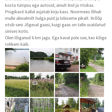
kosta tümpsu ega autosid, ainult lind ja ritsikas.
Prügikasti kallal asjatab kirju kass. Noormees lõhub
mulle abivalmilt hulga puid ja lobiseme pikalt. Krõõp
otsib seni Jõgeval gaasi, kuigi gaas on talle usaldatud
sinises kotis.
Olen lõiganud 6 km jagu. Ega kaval pole see, kes kõige
rohkem käib.