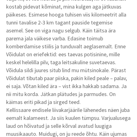
kostab pidevat kõminat, mina kulgen aga jätkuvas
päikeses. Esimese hooga tuhisen viis kilomeetrit alla
tunni tavalise 2-3 km tagant pauside tegemise
asemel. See on viga nagu selgub. Käin täitsa ära
parema jala väikese varba. Edasine toimub
komberdamise stiilis ja tunduvalt aeglasemalt. Enne
Võidulat on eriefektid: ees taevas potisinine, mille
keskel helelilla pilv, taga leitsakuline suvetaevas.
Võidula sildi juures situb lind mu mütsinokale. Pärast
Võidulat tibutab paar piiska, pakin kiled peale – palav,
ei saja. Võtan kiled ära – vist ikka hakkab sadama. Ja
nii mitu korda. Jätkan plätudes ja parmudes. On
käimas eriti pikad ja sirged teed.
Kellissaare endisele liivakarjäärile lähenedes näen juba
eemalt kalameest. Ja siis kuulen tümpsu. Varjualusega
laud on hõivatud ja selle kõrval avatud luugiga
muusikaauto. Muidugi, on ju reede õhtu. Käin ujumas