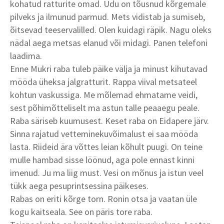
kohatud ratturite omad. Udu on tõusnud kõrgemale
pilveks ja ilmunud parmud. Mets vidistab ja sumiseb,
õitsevad teeservalilled. Olen kuidagi räpik. Nagu oleks
nädal aega metsas elanud või midagi. Panen telefoni
laadima.
Enne Mukri raba tuleb päike välja ja minust kihutavad
mööda üheksa jalgratturit. Rappa viival metsateel
kohtun vaskussiga. Me mõlemad ehmatame veidi,
sest põhimõtteliselt ma astun talle peaaegu peale.
Raba säriseb kuumusest. Keset raba on Eidapere järv.
Sinna rajatud vetteminekuvõimalust ei saa mööda
lasta. Riideid ära võttes leian kõhult puugi. On teine
mulle hambad sisse löönud, aga pole ennast kinni
imenud. Ju ma liig must. Vesi on mõnus ja istun veel
tükk aega pesuprintsessina päikeses.
Rabas on eriti kõrge torn. Ronin otsa ja vaatan üle
kogu kaitseala. See on päris tore raba.