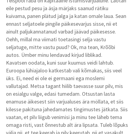
Teispool raba on kapitaalne istumisvarjualune. Laotan
eile pestud pesu ja äsja märjaks saanud rätiku
kuivama, panen plätud jalga ja katan omale laua. Sean
ennast seljatoele pingile päikesevarjus sisse, nii et
ainult paljukannatanud varbad jäävad päikesesse.
Oehh, millal ma viimati toetasingi selja vastu
seljatuge, mitte vastu puud? Ok, ma tean, Krõõbi
autos. Ümber minu lendavad kirjud liblikad.
Kavatsen oodata, kuni suur kuumus veidi lahtub.
Euroopa lühiajaloo katkestab vali kõmakas, siis veel
üks. Ei, need ei ole ei germaani ega moslemi
vallutajad. Metsa tagant hiilib taevasse suur pilv, mis
on esialgu valge, edasi tumedam. Otsustan lasta
enamuse äikesest siin varjualuses ära möllata, et siis
kilesse pakituna jahedamates tingimustes jätkata. Siis
vaatan, et pilv liigub venimisi ja minu tee läheb tema
omaga risti, vast õnnestub alt ära lipsata. Tuleb lõpuks
välja nii, et tee keerab ja pilv keerutab, nii et vasakult