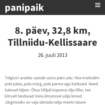
panipaik
8. päev, 32,8 km,
Tillniidu-Kellissaare
26. juuli 2013
Telgiust avades vaatab vastu paks udu. Hea matkailm:
pole palav, pole märg, pole parme ega kärbseid. Need
tulevad hiljem. Õhus hõljub küpseva vilja lõhn, tee
kõrvalt lendavad minu ilmumisel välja linnud.
Järgmiseks on vaja ületada nelja meetri laiune