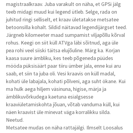
magistraalkraav. Juba varakult on näha, et GPSi jälg
teeb midagi muud kui legend ütleb. Selge, rada on
juhitud ringi selliselt, et kraav ületatakse metsatee
betoonsilla kohalt. Sildid näitavad legendijärgset teed.
Järgneb kilomeeter maad sumpamist viljapõllu kõrval
rohus. Keegi on siit küll ATVga läbi sõitnud, aga üle
pea rohi veel siiski täitsa elujõuline. Märg ka. Korjan
kaasa suure ämbliku, kes teeb põgeneda püüdes
mööda püksisäärt paar tiiru ümber jala, enne kui aru
saab, et siin ta juba oli. Vesi kraavis on küll madal,
kohati üle labajala, kohati põlveni, aga suht ökane. Kui
ma hulk aega hiljem väsinuna, higise, märja ja
ämblikuvõrkudega kaetuna esialgsesse
kraaviületamiskohta jõuan, võtab vanduma küll, kui
näen kraavist üle minevat väga korralikku silda.
Neetud.
Metsatee mudas on näha rattajälgi. Ilmselt Loosalus