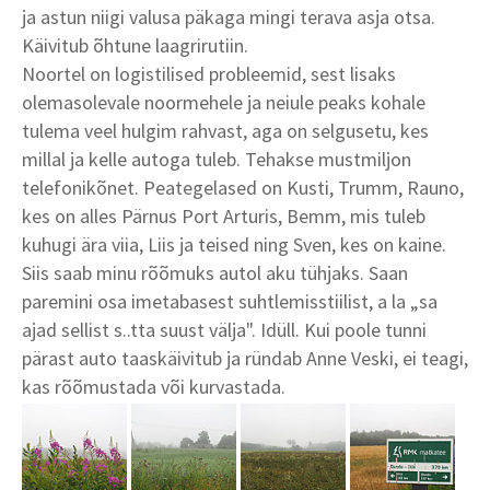
ja astun niigi valusa päkaga mingi terava asja otsa.
Käivitub õhtune laagrirutiin.
Noortel on logistilised probleemid, sest lisaks
olemasolevale noormehele ja neiule peaks kohale
tulema veel hulgim rahvast, aga on selgusetu, kes
millal ja kelle autoga tuleb. Tehakse mustmiljon
telefonikõnet. Peategelased on Kusti, Trumm, Rauno,
kes on alles Pärnus Port Arturis, Bemm, mis tuleb
kuhugi ära viia, Liis ja teised ning Sven, kes on kaine.
Siis saab minu rõõmuks autol aku tühjaks. Saan
paremini osa imetabasest suhtlemisstiilist, a la „sa
ajad sellist s..tta suust välja". Idüll. Kui poole tunni
pärast auto taaskäivitub ja ründab Anne Veski, ei teagi,
kas rõõmustada või kurvastada.