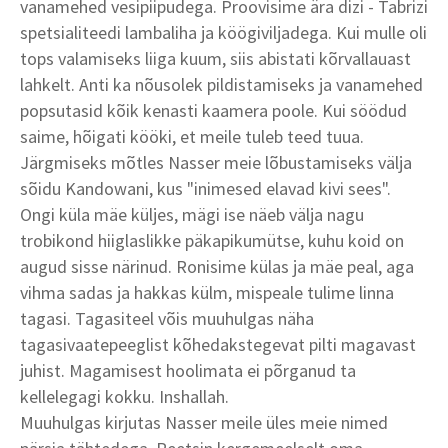
vanamehed vesipiipudega. Proovisime ära dizi - Tabrizi
spetsialiteedi lambaliha ja köögiviljadega. Kui mulle oli
tops valamiseks liiga kuum, siis abistati kõrvallauast
lahkelt. Anti ka nõusolek pildistamiseks ja vanamehed
popsutasid kõik kenasti kaamera poole. Kui söödud
saime, hõigati kööki, et meile tuleb teed tuua.
Järgmiseks mõtles Nasser meie lõbustamiseks välja
sõidu Kandowani, kus "inimesed elavad kivi sees".
Ongi küla mäe küljes, mägi ise näeb välja nagu
trobikond hiiglaslikke päkapikumütse, kuhu koid on
augud sisse närinud. Ronisime külas ja mäe peal, aga
vihma sadas ja hakkas külm, mispeale tulime linna
tagasi. Tagasiteel võis muuhulgas näha
tagasivaatepeeglist kõhedakstegevat pilti magavast
juhist. Magamisest hoolimata ei põrganud ta
kellelegagi kokku. Inshallah.
Muuhulgas kirjutas Nasser meile üles meie nimed