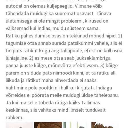
autodel on olemas küljepeeglid. Viimane võib
tähendada muidugi ka suuremat osavust. Tänava
ületamisega ei ole mingit probleemi, kiirused on
väiksemad kui Indias, muidu süsteem sama.
Rätiku pähesidumise osas on tekkinud mõned nipid. 1)
tagumise otsa annab surada patsikummi vahele, siis ei
tiri pats rätikut kogu aeg tahapoole, efekt on küll üsna
lühiajaline. 2) esimese otsa saab juukseklambriga
panna juuste külge, mõnevõrra efektiivsem. 3) kõige
parem on siduda pats niimoodi kinni, et ta rätiku all
liikuda ja rätikut maha nihverdada ei saaks.
Vahtimine pole pooltki nii hull kui kirjutati. Indiaga
võrreldes ei pöörata meile muidugi üldse tähelepanu.
Ja kui ma selle tobeda rätiga käiks Tallinnas
kesklinnas, siis vahitaks mind ilmselt tunduvalt
rohkem.