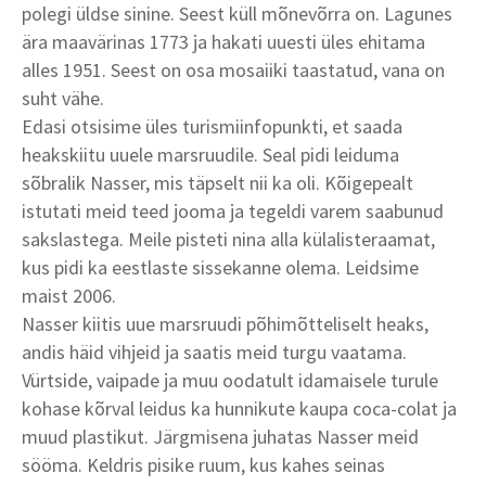
polegi üldse sinine. Seest küll mõnevõrra on. Lagunes
ära maavärinas 1773 ja hakati uuesti üles ehitama
alles 1951. Seest on osa mosaiiki taastatud, vana on
suht vähe.
Edasi otsisime üles turismiinfopunkti, et saada
heakskiitu uuele marsruudile. Seal pidi leiduma
sõbralik Nasser, mis täpselt nii ka oli. Kõigepealt
istutati meid teed jooma ja tegeldi varem saabunud
sakslastega. Meile pisteti nina alla külalisteraamat,
kus pidi ka eestlaste sissekanne olema. Leidsime
maist 2006.
Nasser kiitis uue marsruudi põhimõtteliselt heaks,
andis häid vihjeid ja saatis meid turgu vaatama.
Vürtside, vaipade ja muu oodatult idamaisele turule
kohase kõrval leidus ka hunnikute kaupa coca-colat ja
muud plastikut. Järgmisena juhatas Nasser meid
sööma. Keldris pisike ruum, kus kahes seinas