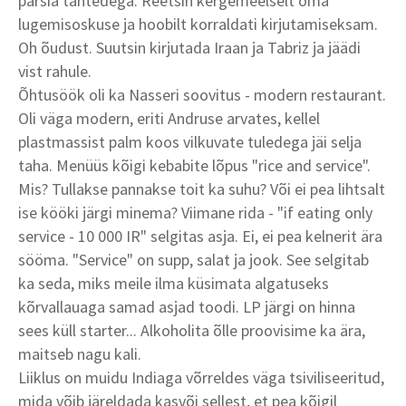
pärsia tähtedega. Reetsin kergemeelselt oma
lugemisoskuse ja hoobilt korraldati kirjutamiseksam.
Oh õudust. Suutsin kirjutada Iraan ja Tabriz ja jäädi
vist rahule.
Õhtusöök oli ka Nasseri soovitus - modern restaurant.
Oli väga modern, eriti Andruse arvates, kellel
plastmassist palm koos vilkuvate tuledega jäi selja
taha. Menüüs kõigi kebabite lõpus "rice and service".
Mis? Tullakse pannakse toit ka suhu? Või ei pea lihtsalt
ise kööki järgi minema? Viimane rida - "if eating only
service - 10 000 IR" selgitas asja. Ei, ei pea kelnerit ära
sööma. "Service" on supp, salat ja jook. See selgitab
ka seda, miks meile ilma küsimata algatuseks
kõrvallauaga samad asjad toodi. LP järgi on hinna
sees küll starter... Alkoholita õlle proovisime ka ära,
maitseb nagu kali.
Liiklus on muidu Indiaga võrreldes väga tsiviliseeritud,
mida võib järeldada kasvõi sellest, et pea kõigil