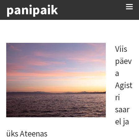
panipaik
Viis
päev
a
Agist
ri
saar
el ja
üks Ateenas